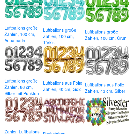
Luftballons große
Luftballons große
Luftballons große
Zahlen, 100 cm,
Zahlen, 100 cm,
Zahlen, 100 cm, Grün
Aquamarin
Türkis
Luftballons große
Luftballons aus Folie
Luftballons aus Folie
Zahlen, 86 cm,
Zahlen, 40 cm, Gold
Zahlen, 43 cm, Silber
Silber mit Punkten
Zahlen Luftballons
Buchstaben