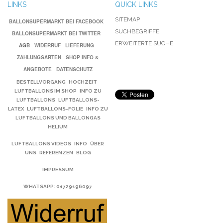
LINKS
QUICK LINKS
SITEMAP
BALLONSUPERMARKT BEI FACEBOOK
SUCHBEGRIFFE
BALLONSUPERMARKT BEI TWITTER
ERWEITERTE SUCHE
AGB
WIDERRUF
LIEFERUNG
ZAHLUNGSARTEN
SHOP INFO &
ANGEBOTE
DATENSCHUTZ
BESTELLVORGANG
HOCHZEIT
LUFTBALLONS IM SHOP
INFO ZU
LUFTBALLONS
LUFTBALLONS-
LATEX
LUFTBALLONS-FOLIE
INFO ZU
LUFTBALLONS UND BALLONGAS
HELIUM
LUFTBALLONS VIDEOS
INFO
ÜBER
UNS
REFERENZEN
BLOG
IMPRESSUM
WHATSAPP
: 01729196097