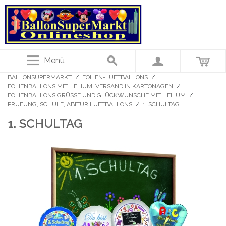
Menü
BALLONSUPERMARKT
/
FOLIEN-LUFTBALLONS
/
FOLIENBALLONS MIT HELIUM. VERSAND IN KARTONAGEN
/
FOLIENBALLONS GRÜSSE UND GLÜCKWÜNSCHE MIT HELIUM
/
PRÜFUNG, SCHULE, ABITUR LUFTBALLONS
/
1. SCHULTAG
1. SCHULTAG