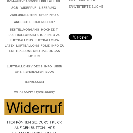
BALLONSUPERMARKT BEI TWITTER
ERWEITERTE SUCHE
AGB
WIDERRUF
LIEFERUNG
ZAHLUNGSARTEN
SHOP INFO &
ANGEBOTE
DATENSCHUTZ
BESTELLVORGANG
HOCHZEIT
LUFTBALLONS IM SHOP
INFO ZU
LUFTBALLONS
LUFTBALLONS-
LATEX
LUFTBALLONS-FOLIE
INFO ZU
LUFTBALLONS UND BALLONGAS
HELIUM
LUFTBALLONS VIDEOS
INFO
ÜBER
UNS
REFERENZEN
BLOG
IMPRESSUM
WHATSAPP
: 01729196097
HIER KÖNNEN SIE, DURCH KLICK
AUF DEN BUTTON, IHRE