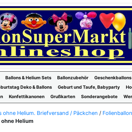
Ballons & Helium Sets
Ballonzubehör
Geschenkballons
burtstag Deko & Ballons
Geburt und Taufe, Babyparty
Ho
en
Konfettikanonen
Grußkarten
Sonderangebote
Wer
s ohne Helium. Briefversand / Päckchen
/
Folienballo
3 ohne Helium