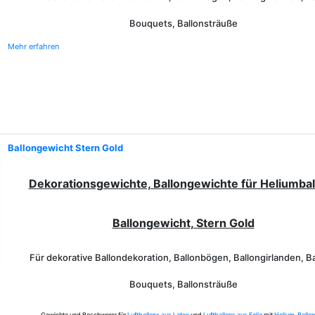
Bouquets, Ballonsträuße
Mehr erfahren
Ballongewicht Stern Gold
Dekorationsgewichte, Ballongewichte für Heliumbal
Ballongewicht, Stern Gold
Für dekorative Ballondekoration, Ballonbögen, Ballongirlanden, Ba
Bouquets, Ballonsträuße
Gewichte und Beschwerer für
Luftballons aus Latex
und
Luftballons aus Folie
mit
Helium-Ballo