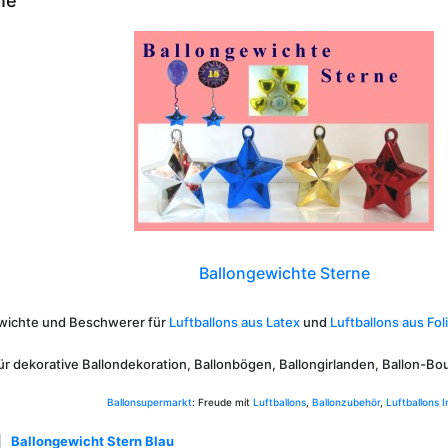
ne
Ballongewichte Sterne
ichte und Beschwerer für
Luftballons aus Latex
und
Luftballons aus Fol
ür dekorative Ballondekoration, Ballonbögen, Ballongirlanden, Ballon-Bo
Ballonsupermarkt
: Freude mit
Luftballons
,
Ballonzubehör
,
Luftballons I
Ballongewicht Stern Blau