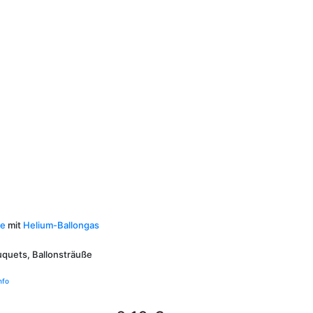
ie
mit
Helium-Ballongas
uquets, Ballonsträuße
nfo