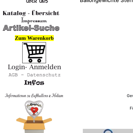
Ballongewichte Ster
Zum Warenkorb
Gew
F