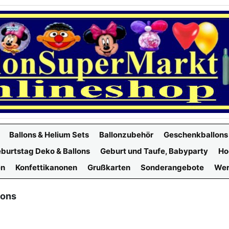
Ballons & Helium Sets
Ballonzubehör
Geschenkballons
burtstag Deko & Ballons
Geburt und Taufe, Babyparty
Ho
en
Konfettikanonen
Grußkarten
Sonderangebote
Wer
lons