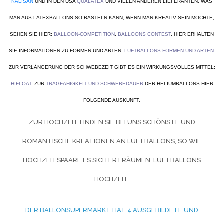
KALISAN
UND IN DEN USA
QUALATEX
UND VIELEN ANDEREN LIEFERANTEN. WAS
MAN AUS LATEXBALLONS SO BASTELN KANN, WENN MAN KREATIV SEIN MÖCHTE,
SEHEN SIE HIER:
BALLOON-COMPETITION
,
BALLOONS CONTEST
. HIER ERHALTEN
SIE INFORMATIONEN ZU FORMEN UND ARTEN:
LUFTBALLONS FORMEN UND ARTEN
.
ZUR VERLÄNGERUNG DER SCHWEBEZEIT GIBT ES EIN WIRKUNGSVOLLES MITTEL:
HIFLOAT
. ZUR
TRAGFÄHIGKEIT UND SCHWEBEDAUER
DER HELIUMBALLONS HIER
FOLGENDE AUSKUNFT.
ZUR HOCHZEIT FINDEN SIE BEI UNS SCHÖNSTE UND
ROMANTISCHE KREATIONEN AN LUFTBALLONS, SO WIE
HOCHZEITSPAARE ES SICH ERTRÄUMEN:
LUFTBALLONS
HOCHZEIT.
DER BALLONSUPERMARKT HAT 4 AUSGEBILDETE UND