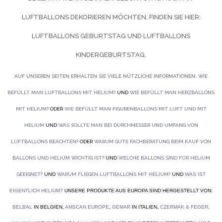
UFTBALLONS DEKORIEREN MÖCHTEN, FINDEN SIE HIER:
LUFTBALLONS GEBURTSTAG UND
LUFTBALLONS
KINDERGEBURTSTAG.
AUF UNSEREN SEITEN ERHALTEN SIE VIELE NÜTZLICHE INFORMATIONEN:
WIE
BEFÜLLT MAN LUFTBALLONS MIT HELIUM?
UND
WIE BEFÜLLT MAN HERZBALLONS
MIT HELIUM?
ODER
WIE BEFÜLLT MAN FIGURENBALLONS MIT LUFT UND MIT
HELIUM
UND
WAS SOLLTE MAN BEI DURCHMESSER UND UMFANG VON
LUFTBALLONS BEACHTEN?
ODER
WARUM GUTE FACHBERATUNG BEIM KAUF VON
BALLONS UND HELIUM WICHTIG IST?
UND
WELCHE BALLONS SIND FÜR HELIUM
GEEIGNET?
UND
WARUM FLIEGEN LUFTBALLONS MIT HELIUM?
UND
WAS IST
EIGENTLICH HELIUM?
UNSERE PRODUKTE AUS EUROPA SIND HERGESTELLT VON:
BELBAL
IN BELGIEN,
AMSCAN EUROPE
,
GEMAR
IN ITALIEN,
CZERMAK & FEGER
,