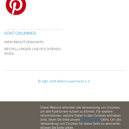
KONTONUMMER
MEIN BENUTZERKONTO
BESTELLUNGEN UND RÜCKSENDU
NGEN
© 1987-2026 Ballonsupermarkt e. K.
Diese Website erfordert die Verwendung von Cookies,
um alle Funktionen nutzen zu können. Für weitere
Informationen, welche Daten in den Cookies enthalten
sind, lesen Sie bitte unsere
Datenschutz
-Seite. Um die
Verwendung von Cookies für diese Seite zu aktivieren,
klicken Sie bitte unten.