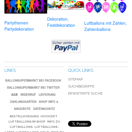
Dekoration,
Partythemen
Luftballons mit Zahlen,
Festdekoration
Partydekoration
Zahlenballons
LINKS
QUICK LINKS
SITEMAP
BALLONSUPERMARKT BEI FACEBOOK
SUCHBEGRIFFE
BALLONSUPERMARKT BEI TWITTER
ERWEITERTE SUCHE
AGB
WIDERRUF
LIEFERUNG
ZAHLUNGSARTEN
SHOP INFO &
ANGEBOTE
DATENSCHUTZ
BESTELLVORGANG
HOCHZEIT
LUFTBALLONS IM SHOP
INFO ZU
LUFTBALLONS
LUFTBALLONS-