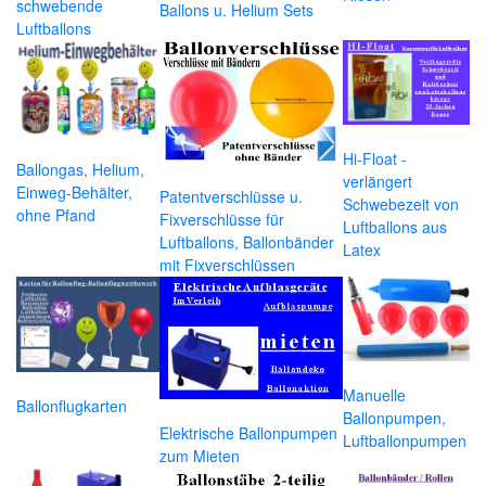
schwebende
Ballons u. Helium Sets
Luftballons
Hi-Float -
Ballongas, Helium,
verlängert
Einweg-Behälter,
Patentverschlüsse u.
Schwebezeit von
ohne Pfand
Fixverschlüsse für
Luftballons aus
Luftballons, Ballonbänder
Latex
mit Fixverschlüssen
Manuelle
Ballonflugkarten
Ballonpumpen,
Elektrische Ballonpumpen
Luftballonpumpen
zum Mieten