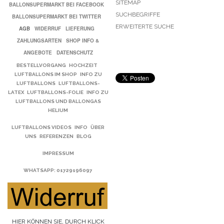
SITEMAP
BALLONSUPERMARKT BEI FACEBOOK
SUCHBEGRIFFE
BALLONSUPERMARKT BEI TWITTER
ERWEITERTE SUCHE
AGB
WIDERRUF
LIEFERUNG
ZAHLUNGSARTEN
SHOP INFO &
ANGEBOTE
DATENSCHUTZ
BESTELLVORGANG
HOCHZEIT
LUFTBALLONS IM SHOP
INFO ZU
LUFTBALLONS
LUFTBALLONS-
LATEX
LUFTBALLONS-FOLIE
INFO ZU
LUFTBALLONS UND BALLONGAS
HELIUM
LUFTBALLONS VIDEOS
INFO
ÜBER
UNS
REFERENZEN
BLOG
IMPRESSUM
WHATSAPP
: 01729196097
HIER KÖNNEN SIE, DURCH KLICK