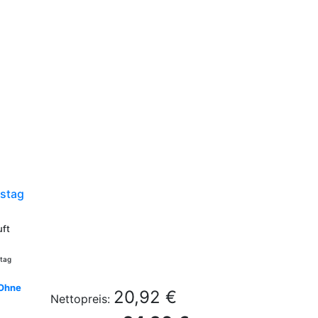
stag
uft
stag
 Ohne
20,92 €
Nettopreis: