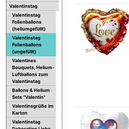
Valentinstag
Valentinstag
Folienballons
(heliumgefüllt)
Valentinstag
Folienballons
(ungefüllt)
Valentines
Bouquets, Helium-
Luftballons zum
Valentinstag
Ballons & Helium
Sets "Valentin"
Valentinsgrüße im
Karton
Valentinstag
Dekoration Liebe