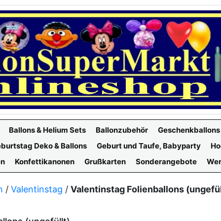
Ballons & Helium Sets
Ballonzubehör
Geschenkballons
burtstag Deko & Ballons
Geburt und Taufe, Babyparty
Ho
en
Konfettikanonen
Grußkarten
Sonderangebote
Wer
n
/
Valentinstag
/
Valentinstag Folienballons (ungefül