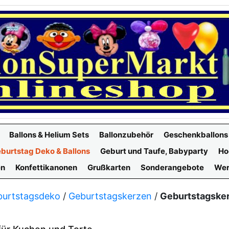
Ballons & Helium Sets
Ballonzubehör
Geschenkballons
burtstag Deko & Ballons
Geburt und Taufe, Babyparty
Ho
en
Konfettikanonen
Grußkarten
Sonderangebote
Wer
burtstagsdeko
/
Geburtstagskerzen
/
Geburtstagsker