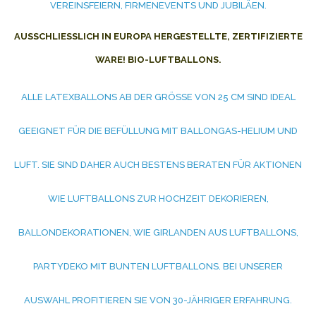
VEREINSFEIERN, FIRMENEVENTS UND JUBILÄEN.
AUSSCHLIESSLICH IN EUROPA HERGESTELLTE, ZERTIFIZIERTE W
ARE! BIO-LUFTBALLONS.
ALLE LATEXBALLONS AB DER GRÖSSE VON 25 CM SIND IDEAL G
EEIGNET FÜR DIE BEFÜLLUNG MIT BALLONGAS-HELIUM UND L
UFT. SIE SIND DAHER AUCH BESTENS BERATEN FÜR AKTIONEN W
IE LUFTBALLONS ZUR HOCHZEIT DEKORIEREN, B
ALLONDEKORATIONEN, WIE GIRLANDEN AUS LUFTBALLONS, P
ARTYDEKO MIT BUNTEN LUFTBALLONS. BEI UNSERER A
USWAHL PROFITIEREN SIE VON 30-JÄHRIGER ERFAHRUNG. B