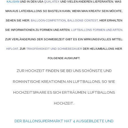
KALISAN
UND IN DEN USA
QUALATEX
UND VIELEN ANDEREN LIEFERANTEN. WAS
MAN AUS LATEXBALLONS SO BASTELN KANN, WENN MAN KREATIV SEIN MÖCHTE,
SEHEN SIE HIER:
BALLOON-COMPETITION
,
BALLOONS CONTEST
. HIER ERHALTEN
SIE INFORMATIONEN ZU FORMEN UND ARTEN:
LUFTBALLONS FORMEN UND ARTEN
.
ZUR VERLÄNGERUNG DER SCHWEBEZEIT GIBT ES EIN WIRKUNGSVOLLES MITTEL:
HIFLOAT
. ZUR
TRAGFÄHIGKEIT UND SCHWEBEDAUER
DER HELIUMBALLONS HIER
FOLGENDE AUSKUNFT.
ZUR HOCHZEIT FINDEN SIE BEI UNS SCHÖNSTE UND
ROMANTISCHE KREATIONEN AN LUFTBALLONS, SO WIE
HOCHZEITSPAARE ES SICH ERTRÄUMEN:
LUFTBALLONS
HOCHZEIT.
DER BALLONSUPERMARKT HAT 4 AUSGEBILDETE UND