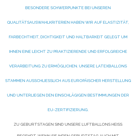
ESONDERE SCHWERPUNKTE BEI UNSEREN Q
UALITÄTSAUSWAHLKRITERIEN HABEN WIR AUF ELASTIZITÄT, F
ARBECHTHEIT, DICHTIGKEIT UND HALTBARKEIT GELEGT UM I
HNEN EINE LEICHT ZU PRAKTIZIERENDE UND ERFOLGREICHE V
ERARBEITUNG ZU ERMÖGLICHEN. UNSERE LATEXBALLONS S
TAMMEN AUSSCHLIESSLICH AUS EUROPÄISCHER HERSTELLUNG UN
D UNTERLIEGEN DEN EINSCHLÄGIGEN BESTIMMUNGEN DER EU
-ZERTIFIZIERUNG.
ZU GEBURTSTAGEN SIND UNSERE LUFTBALLONS HEISS B
EGEHRT. WENN SIE IHREN GEBURTSTAG AUCH MIT L