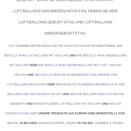
UFTBALLONS DEKORIEREN MÖCHTEN, FINDEN SIE HIER:
LUFTBALLONS GEBURTSTAG UND
LUFTBALLONS
KINDERGEBURTSTAG.
AUF UNSEREN SEITEN ERHALTEN SIE VIELE NÜTZLICHE INFORMATIONEN:
WIE
BEFÜLLT MAN LUFTBALLONS MIT HELIUM?
UND
WIE BEFÜLLT MAN HERZBALLONS
MIT HELIUM?
ODER
WIE BEFÜLLT MAN FIGURENBALLONS MIT LUFT UND MIT
HELIUM
UND
WAS SOLLTE MAN BEI DURCHMESSER UND UMFANG VON
LUFTBALLONS BEACHTEN?
ODER
WARUM GUTE FACHBERATUNG BEIM KAUF VON
BALLONS UND HELIUM WICHTIG IST?
UND
WELCHE BALLONS SIND FÜR HELIUM
GEEIGNET?
UND
WARUM FLIEGEN LUFTBALLONS MIT HELIUM?
UND
WAS IST
EIGENTLICH HELIUM?
UNSERE PRODUKTE AUS EUROPA SIND HERGESTELLT VON:
BELBAL
IN BELGIEN,
AMSCAN EUROPE
,
GEMAR
IN ITALIEN,
CZERMAK & FEGER
,