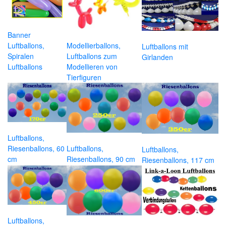
Banner
Luftballons,
Modellierballons,
Luftballons mit
Spiralen
Luftballons zum
Girlanden
Luftballons
Modellieren von
Tierfiguren
Luftballons,
Riesenballons, 60
Luftballons,
Luftballons,
cm
Riesenballons, 90 cm
Riesenballons, 117 cm
Luftballons,