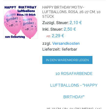
HAPPY BIRTHDAY MOTIV-
LUFTBALLONS, ROSA, 26-27 CM, 10
STÜCK
2,10 €
Zuzügl. Steuer:
2,50 €
Inkl. Steuer:
2,29 €
AB:
zzgl.
Versandkosten
Lieferzeit: lieferbar
IN DEN WARENKORB LEGEN
10 ROSAFARBENDE
LUFTBALLONS - "HAPPY
BIRTHDAY"
26-27 CM / 85-95 CM UMFANG / 11"