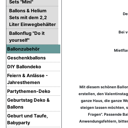
Sets "Mini"
Ballons & Helium
De
Sets mit dem 2,2
Liter Einwegbehälter
Bei v
Ballonflug "Do it
yourself"
Ballonzubehör
Mietfla
Geschenkballons
DIY Ballondeko
Feiern & Anlässe -
Jahresthemen
Mit diesem schönen Ballon
Partythemen-Deko
erstellen, den Valentinsta
Geburtstag Deko &
ganze Haus, die ganze Wo
Ballons
steigen lassen möchten, s
Fragen". Passende Ba
Geburt und Taufe,
Anwendungsfehlern, bitten 
Babyparty