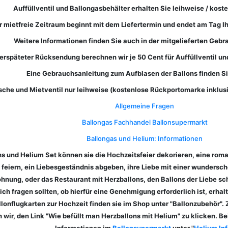
Auffüllventil und Ballongasbehälter erhalten Sie leihweise / koste
r mietfreie Zeitraum beginnt mit dem Liefertermin und endet am Tag 
Weitere Informationen finden Sie auch in der mitgelieferten Geb
erspäteter Rücksendung berechnen wir je 50 Cent für Auffüllventil u
Eine Gebrauchsanleitung zum Aufblasen der Ballons finden Si
sche und Mietventil nur leihweise (kostenlose Rückportomarke inklus
Allgemeine Fragen
Ballongas Fachhandel Ballonsupermarkt
Ballongas und Helium: Informationen
s und Helium Set können sie die Hochzeitsfeier dekorieren, eine ro
g feiern, ein Liebesgeständnis abgeben, ihre Liebe mit einer wunder
hnung, oder das Restaurant mit Herzballons, den Ballons der Liebe s
ich fragen sollten, ob hierfür eine Genehmigung erforderlich ist, erha
llonflugkarten zur Hochzeit finden sie im Shop unter "Ballonzubehör"
wir, den Link "Wie befüllt man Herzballons mit Helium" zu klicken. Be