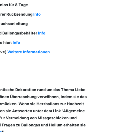
nlos für 8 Tage
Ihrer Rücksendung
Info
rauchsanleitung
nd Ballongasbehälter
Info
e hier:
Info
ive)
Weitere Informationen
mantische Dekoration rund um das Thema Liebe
schönen Überraschung verwöhnen, indem sie das
chmücken. Wenn sie Herzballons zur Hochzeit
lten sie Antworten unter dem Link "Allgemeine
. Zur Vermeidung von Missgeschicken und
i Fragen zu Ballongas und Helium erhalten sie