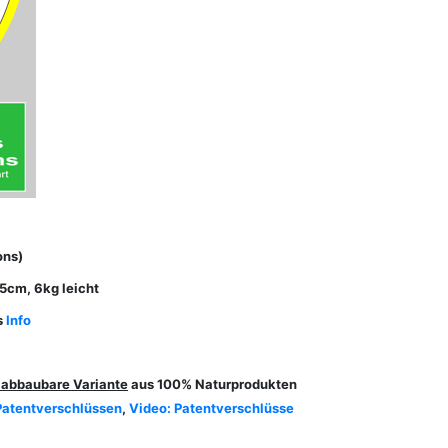
ons)
15cm, 6kg leicht
s
Info
 abbaubare Variante
aus 100% Naturprodukten
Patentverschlüssen
,
Video: Patentverschlüsse