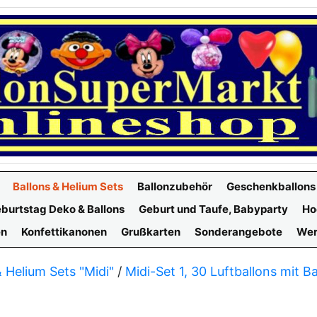
Ballons & Helium Sets
Ballonzubehör
Geschenkballons
burtstag Deko & Ballons
Geburt und Taufe, Babyparty
Ho
en
Konfettikanonen
Grußkarten
Sonderangebote
Wer
& Helium Sets "Midi"
/
Midi-Set 1, 30 Luftballons mit B