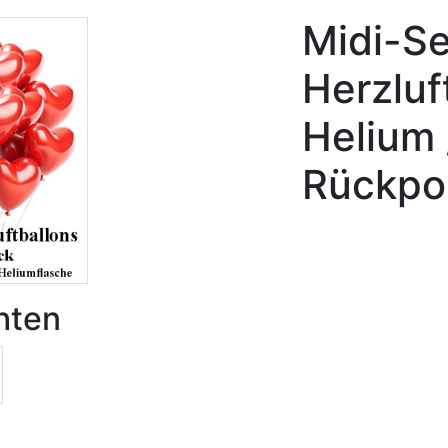
Midi-Se
Herzluf
Helium /
Rückpo
hten