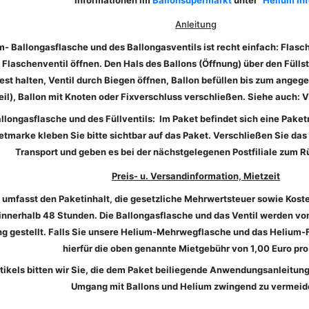
Informationen im
Ballonsupermarkt
unter "
Helium In
Anleitung
- Ballongasflasche und des Ballongasventils ist recht einfach: Flasc
 Flaschenventil öffnen. Den Hals des Ballons (Öffnung) über den Fülls
fest halten, Ventil durch Biegen öffnen, Ballon befüllen bis zum ang
teil), Ballon mit Knoten oder Fixverschluss verschließen. Siehe auch: V
longasflasche und des Füllventils: Im Paket befindet sich eine Pake
etmarke kleben Sie bitte sichtbar auf das Paket. Verschließen Sie da
Transport und geben es bei der nächstgelegenen Postfiliale zum R
Preis- u. Versandinformation, Mietzeit
umfasst den Paketinhalt, die gesetzliche Mehrwertsteuer sowie Koste
l innerhalb 48 Stunden. Die Ballongasflasche und das Ventil werden 
ng gestellt. Falls Sie unsere Helium-Mehrwegflasche und das Helium-
hierfür die oben genannte Mietgebühr von 1,00 Euro pro
rtikels bitten wir Sie, die dem Paket beiliegende Anwendungsanleitun
Umgang mit Ballons und Helium zwingend zu vermeid