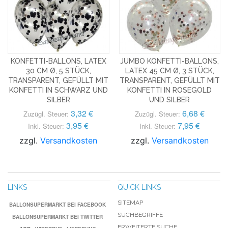
KONFETTI-BALLONS, LATEX
JUMBO KONFETTI-BALLONS,
30 CM Ø, 5 STÜCK,
LATEX 45 CM Ø, 3 STÜCK,
TRANSPARENT, GEFÜLLT MIT
TRANSPARENT, GEFÜLLT MIT
KONFETTI IN SCHWARZ UND
KONFETTI IN ROSEGOLD
SILBER
UND SILBER
3,32 €
6,68 €
Zuzügl. Steuer:
Zuzügl. Steuer:
3,95 €
7,95 €
Inkl. Steuer:
Inkl. Steuer:
zzgl.
Versandkosten
zzgl.
Versandkosten
LINKS
QUICK LINKS
SITEMAP
BALLONSUPERMARKT BEI FACEBOOK
SUCHBEGRIFFE
BALLONSUPERMARKT BEI TWITTER
ERWEITERTE SUCHE