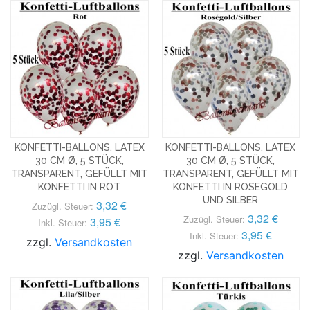
KONFETTI-BALLONS, LATEX
KONFETTI-BALLONS, LATEX
30 CM Ø, 5 STÜCK,
30 CM Ø, 5 STÜCK,
TRANSPARENT, GEFÜLLT MIT
TRANSPARENT, GEFÜLLT MIT
KONFETTI IN ROT
KONFETTI IN ROSEGOLD
UND SILBER
3,32 €
Zuzügl. Steuer:
3,32 €
Zuzügl. Steuer:
3,95 €
Inkl. Steuer:
3,95 €
Inkl. Steuer:
zzgl.
Versandkosten
zzgl.
Versandkosten