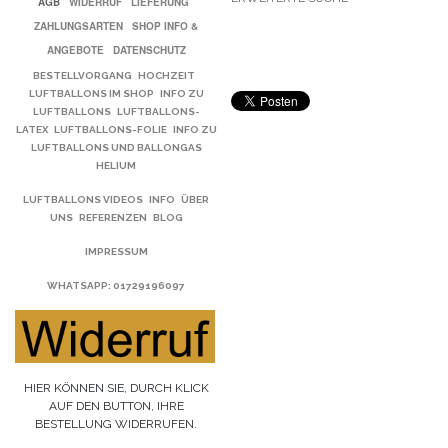
AGB
WIDERRUF
LIEFERUNG
ZAHLUNGSARTEN
SHOP INFO &
ANGEBOTE
DATENSCHUTZ
BESTELLVORGANG
HOCHZEIT
LUFTBALLONS IM SHOP
INFO ZU
LUFTBALLONS
LUFTBALLONS-
LATEX
LUFTBALLONS-FOLIE
INFO ZU
LUFTBALLONS UND BALLONGAS
HELIUM
LUFTBALLONS VIDEOS
INFO
ÜBER
UNS
REFERENZEN
BLOG
IMPRESSUM
WHATSAPP
: 01729196097
HIER KÖNNEN SIE, DURCH KLICK
AUF DEN BUTTON, IHRE
BESTELLUNG WIDERRUFEN.