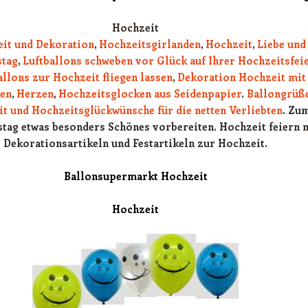
Hochzeit
it und Dekoration
,
Hochzeitsgirlanden
,
Hochzeit
,
Liebe und
stag
,
Luftballons schweben vor Glück auf Ihrer Hochzeitsfei
llons zur Hochzeit fliegen lassen
,
Dekoration Hochzeit mit
den
,
Herzen
,
Hochzeitsglocken aus Seidenpapier
.
Ballongrüß
t und Hochzeitsglückwünsche für die netten Verliebten
. Zu
tag etwas besonders Schönes vorbereiten. Hochzeit feiern 
Dekorationsartikeln und Festartikeln zur Hochzeit.
Ballonsupermarkt Hochzeit
Hochzeit