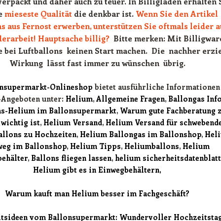
rpackt und daher auch zu teuer. In Billigläden erhalten 
ie
mieseste Qualität
die denkbar ist.
Wenn Sie den Artikel
s aus Fernost erwerben, unterstützen Sie oftmals leider 
derarbeit!
Hauptsache billig?
Bitte merken: Mit Billigwa
e bei Luftballons keinen Start machen. Die nachher erzi
Wirkung lässt fast immer zu wünschen übrig.
onsupermarkt-Onlineshop
bietet ausführliche Informationen
Angeboten unter:
Helium
,
Allgemeine Fragen
,
Ballongas Inf
as-Helium im Ballonsupermarkt
,
Warum gute Fachberatung 
wichtig ist
,
Helium Versand
,
Helium Versand für schwebend
allons zu Hochzeiten
,
Helium Ballongas im Ballonshop
,
Hel
weg im Ballonshop
,
Helium Tipps
,
Heliumballons
,
Helium
ehälter
,
Ballons fliegen lassen
,
helium sicherheitsdatenblatt
Helium gibt es in Einwegbehältern,
Warum kauft man Helium besser im Fachgeschäft?
tsideen vom Ballonsupermarkt: Wundervoller Hochzeitstag