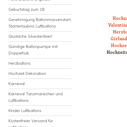
Geburtstag zum 18.
Hochze
Genehmigung Ballonmassenstart,
Valentin
Starterlaubnis Luftballons
Herzba
Glückliche Silvesterfeier!
Girlan
Hochzei
Günstige Ballonpumpe mit
Hochzeits
Doppelhub
Herzballons
Hochzeit Dekoration
Karneval
Karneval Tanzmariechen und
Luftballons
Kinder Luftballons
Kostenfreier Versand für