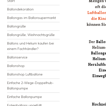
Mengen ve
Zum Inhalt springen
Start
oft d
Ballondekoration
Luftballon
Ballongas im Ballonsupermarkt
die Kin
können Si
Ballongrüße
Ballongrüße, Weihnachtsgrüße
Der
Ball
Ballons und Helium kaufen bei
Helium-
einem Fachhändler?
Ballong
Ballonservice
Helium 
Herzluftb
Ballonshop
Ein
Ballonshop Luftballone
Einwegb
Einfache 2-Wege-Doppelhub-
Ballonpumpe
Einfache Ballonpumpe
Hochzei
Folienballons ungefüllt