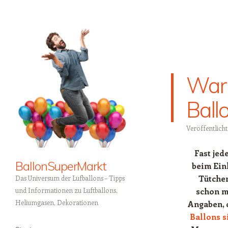
War
Ball
Veröffentlich
Fast jed
BallonSuperMarkt
beim Ein
Tütchen
Das Universum der Lufballons – Tipps
schon m
und Informationen zu Luftballons,
Heliumgasen, Dekorationen
Angaben, 
Ballons s
Menü