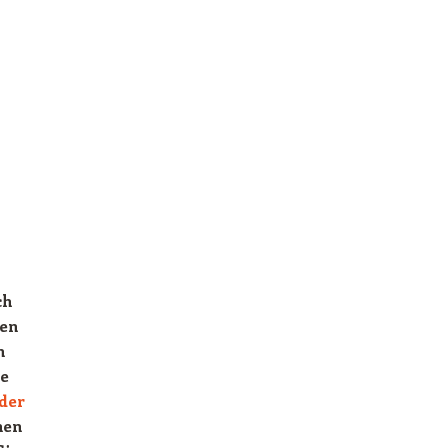
ch
nen
n
ne
der
nen