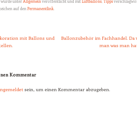
g wurde unter
Allgemein
veröffentlicht und mit
Luftballons
,
Tipps
verschlagwor
ezeichen auf den
Permanentlink
.
tion
koration mit Ballons und
Ballonzubehör im Fachhandel. Da 
ellen.
man was man ha
einen Kommentar
angemeldet
sein, um einen Kommentar abzugeben.