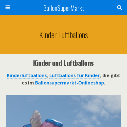
BallonSuperMarkt
Kinder Luftballons
Kinder und Luftballons
Kinderluftballons
,
Luftballons für Kinder
, die gibt
es im
Ballonsupermarkt-Onlineshop
.