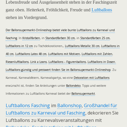
Lebensfreude und Ausgelassenheit stehen in der Faschingszeit
ganz oben. Heiterkeit, Fröhlichkeit, Freude und
Luftballons
stehen im Vordergrund.
Der Ballonsupermarkt-Onlineshop bietet viele bunte Luftballons zu Karneval und
Fasching
. In
Kristallfarben
, in
Standardfarben 30 cm
, in
Standardfarben 25 cm
,
Luftballons in 12 cm
zu Tischdekorationen,,
Luftballons Metallic 30 cm
,
Luftballons in
40 cm
,
Luftballons Latex 48 cm
,
Luftballons mit Motiven
,
Luftballons mit Zahlen
,
Riesenluftballons
,
Link a Loons
,
Luftballons – Figurenballons
,
Luftballons in Dosen.
Luftballons günstig und preiswert finden Sie im Ballonsupermarkt-Onlineshop
.
Zu
Karneval, Karnevalsfeiern, Karnevalspartys, wo eine
Dekoration mit Luftballons
erwünscht ist, finden Sie Anleitungen unter
Ballondeko
. Tipps und weitere
Informationen zu Luftballons Karneval bietet der
Ballonsupermarkt
.
Luftballons Fasching
im
Ballonshop
,
Großhandel für
Luftballons zu Karneval und Fasching
, dekorieren Sie
Luftballons zu Karnevalsveranstaltungen mit