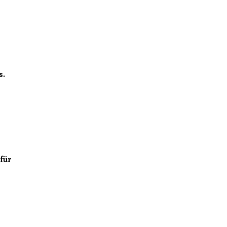
s.
 für