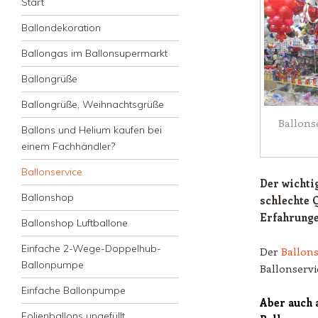
Zum Inhalt springen
Start
Ballondekoration
Ballongas im Ballonsupermarkt
Ballongrüße
Ballongrüße, Weihnachtsgrüße
Ballons
Ballons und Helium kaufen bei
einem Fachhändler?
Ballonservice
Der wichti
Ballonshop
schlechte 
Erfahrunge
Ballonshop Luftballone
Einfache 2-Wege-Doppelhub-
Der
Ballon
Ballonpumpe
Ballonservi
Einfache Ballonpumpe
Aber auch 
Folienballons ungefüllt