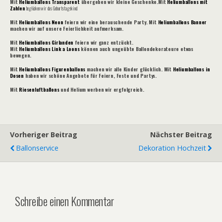
Mit
Heliumballons Transparent
übergeben wir kleine Geschenke.Mit
Heliumballons mit
Zahlen
beglücken wir das Geburtstagskind.
Mit
Heliumballons Neon
feiern wir eine berauschende Party. Mit
Heliumballons Banner
machen wir auf unsere Feierlichkeit aufmerksam.
Mit
Heliumballons Girlanden
feiern wir ganz entzückt.
Mit
Heliumballons Link a Loons
können auch ungeübte Ballondekorateure etwas
bewegen.
Mit
Heliumballons Figurenballons
machen wir alle Kinder glücklich. Mit
Heliumballons in
Dosen
haben wir schöne Angebote für Feiern, Feste und Partys.
Mit
Riesenluftballons
und Helium werben wir ergfolgreich.
Vorheriger Beitrag
Nächster Beitrag
Ballonservice
Dekoration Hochzeit
Schreibe einen Kommentar