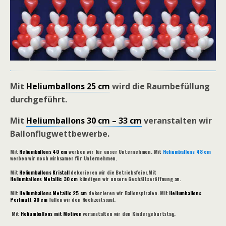
Mit
Heliumballons 25 cm
wird die Raumbefüllung
durchgeführt.
Mit
Heliumballons 30 cm – 33 cm
veranstalten wir
Ballonflugwettbewerbe.
Mit
Heliumballons 40 cm
werben wir für unser Unternehmen. Mit
Heliumballons 48 cm
werben wir noch wirksamer für Unternehmen.
Mit
Heliumballons Kristall
dekorieren wir die Betriebsfeier.Mit
Heliumballons Metallic 30 cm
kündigen wir unsere Gechäftseröffnung an.
Mit
Heliumballons Metallic 25 cm
dekorieren wir Ballonspiralen. Mit
Heliumballons
Perlmutt 30 cm
füllen wir den Hochzeitssaal.
Mit
Heliumballons mit Motiven
veranstalten wir den Kindergeburtstag.