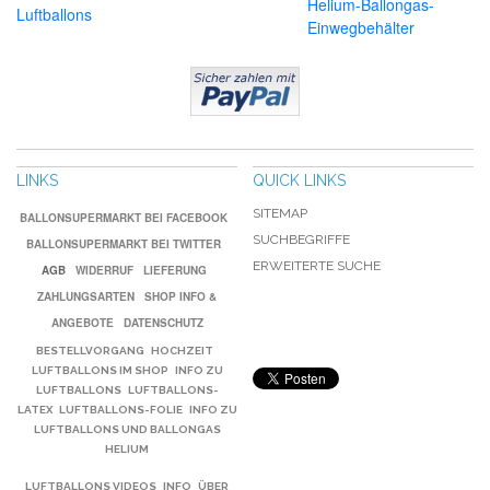
Helium-Ballongas-
Luftballons
Einwegbehälter
LINKS
QUICK LINKS
SITEMAP
BALLONSUPERMARKT BEI FACEBOOK
SUCHBEGRIFFE
BALLONSUPERMARKT BEI TWITTER
ERWEITERTE SUCHE
AGB
WIDERRUF
LIEFERUNG
ZAHLUNGSARTEN
SHOP INFO &
ANGEBOTE
DATENSCHUTZ
BESTELLVORGANG
HOCHZEIT
LUFTBALLONS IM SHOP
INFO ZU
LUFTBALLONS
LUFTBALLONS-
LATEX
LUFTBALLONS-FOLIE
INFO ZU
LUFTBALLONS UND BALLONGAS
HELIUM
LUFTBALLONS VIDEOS
INFO
ÜBER