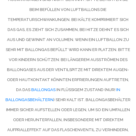
EIM BEFÜLLEN VON LUFTBALLONS DIE T
EMPERATURSCHWANKUNGEN. BEI KÄLTE KOMPRIMIERT SICH D
AS GAS, ES ZIEHT SICH ZUSAMMEN, BEI HITZE DEHNT ES SICH A
US UND GEWINNT AN VOLUMEN. WENN EIN LUFTBALLON ZU S
EHR MIT BALLONGAS BEFÜLLT WIRD KANN ER PLATZEN. BITTE V
OR KINDERN SCHÜTZEN: BEI LÄNGEREM AUSSTRÖMEN DES B
ALLONGASES AUS DER VENTILSPITZE MIT DIREKTEM AUGEN- O
DER HAUTKONTAKT KÖNNTEN ERFRIERUNGEN AUFTRETEN, D
A DAS
BALLONGAS
IN FLÜSSIGEM ZUSTAND (NUR!
IN
BALLONGASBEHÄLTERN
) SEHR KALT IST. BALLONGASBEHÄLTER
IMMER SICHER AUFSTELLEN ODER LEGEN, UM SO EIN UMFALLEN
ODER HERUNTERFALLEN, INSBESONDERE MIT DIREKTEM
AUFPRALLEFFEKT AUF DAS FLASCHENVENTIL ZU VERHINDERN,