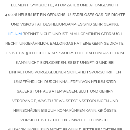
ELEMENT. SYMBOL: HE, ATOMZAHL 2 UND ATOMGEWICHT
4.0026 HELIUM IST EIN GERUCHS- U. FARBLOSES GAS. DIE DICHTE
UND VISKOSITÄT DES HELIUMDAMPFES SIND SEHR GERING.
HELIUM
BRENNT NICHT UND IST IM ALLGEMEINEN GEBRAUCH
RECHT UNGEFÄHRLICH. BALLONGAS HAT EINE GERINGE DICHTE,
ES IST CA. 5 X LEICHTER ALS SAUERSTOFF. BALLONGAS HELIUM
KANN NICHT EXPLODIEREN, ES IST UNGIFTIG UND BEI
EINHALTUNG VORGEGEBENER SICHERHEITSVORSCHRIFTEN
UNGEFÄHRLICH. DURCH INHALIEREN VON HELIUM WIRD
SAUERSTOFF AUS ATEMWEGEN, BLUT UND GEHIRN
VERDRÄNGT, WAS ZU BEWUSSTSEINSSTÖRUNGEN UND
HIRNSCHÄDEN BIS ZUM KOMA FÜHREN KANN. GRÖSSTE V
ORSICHT IST GEBOTEN. UMWELTTECHNISCHE A
USWIRKUNGEN SIND NICHT BEKANNT. BITTE BEACHTEN SIE B