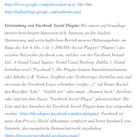
https://www.google.com/policies/privacy/
, Opt-Out:
https://adssettings.google.com/authenticated
.
Verwendung von Facebook Social Plugins
Wir nutzen auf Grundlage
unserer berechtigten Interessen (d.h. Interesse an der Analyse,
Optimierung und wirtschaftlichem Betrieb unseres Onlineangebotes im
Sinne des Art. 6 Abs. 1 lit. f. DSGVO) Social Plugins ("Plugins") des
sozialen Netzwerkes facebook.com, welches von der Facebook Ireland
Ltd., 4 Grand Canal Square, Grand Canal Harbour, Dublin 2, Irland
betrieben wird ("Facebook"). Die Plugins können Interaktionselemente
oder Inhalte (z.B. Videos, Grafiken oder Textbeiträge) darstellen und sind
an einem der Facebook Logos erkennbar (weißes „f“ auf blauer Kachel,
den Begriffen "Like", "Gefällt mir" oder einem „Daumen hoch“-Zeichen)
oder sind mit dem Zusatz "Facebook Social Plugin" gekennzeichnet. Die
Liste und das Aussehen der Facebook Social Plugins kann hier eingesehen
werden:
https://developers.facebook.com/docs/plugins/
. Facebook ist
unter dem Privacy-Shield-Abkommen zertifiziert und bietet hierdurch eine
Garantie, das europäische Datenschutzrecht einzuhalten
(
https://www.privacyshield.gov/participant?