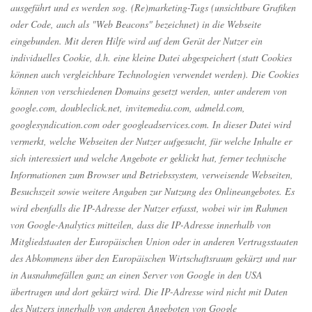
ausgeführt und es werden sog. (Re)marketing-Tags (unsichtbare Grafiken
oder Code, auch als "Web Beacons" bezeichnet) in die Webseite
eingebunden. Mit deren Hilfe wird auf dem Gerät der Nutzer ein
individuelles Cookie, d.h. eine kleine Datei abgespeichert (statt Cookies
können auch vergleichbare Technologien verwendet werden). Die Cookies
können von verschiedenen Domains gesetzt werden, unter anderem von
google.com, doubleclick.net, invitemedia.com, admeld.com,
googlesyndication.com oder googleadservices.com. In dieser Datei wird
vermerkt, welche Webseiten der Nutzer aufgesucht, für welche Inhalte er
sich interessiert und welche Angebote er geklickt hat, ferner technische
Informationen zum Browser und Betriebssystem, verweisende Webseiten,
Besuchszeit sowie weitere Angaben zur Nutzung des Onlineangebotes. Es
wird ebenfalls die IP-Adresse der Nutzer erfasst, wobei wir im Rahmen
von Google-Analytics mitteilen, dass die IP-Adresse innerhalb von
Mitgliedstaaten der Europäischen Union oder in anderen Vertragsstaaten
des Abkommens über den Europäischen Wirtschaftsraum gekürzt und nur
in Ausnahmefällen ganz an einen Server von Google in den USA
übertragen und dort gekürzt wird. Die IP-Adresse wird nicht mit Daten
des Nutzers innerhalb von anderen Angeboten von Google