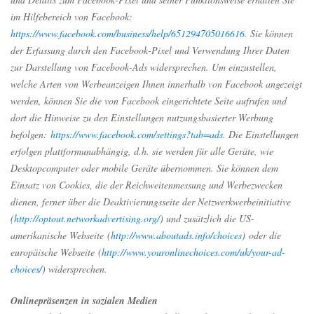
im Hilfebereich von Facebook:
https://www.facebook.com/business/help/651294705016616
. Sie können
der Erfassung durch den Facebook-Pixel und Verwendung Ihrer Daten
zur Darstellung von Facebook-Ads widersprechen. Um einzustellen,
welche Arten von Werbeanzeigen Ihnen innerhalb von Facebook angezeigt
werden, können Sie die von Facebook eingerichtete Seite aufrufen und
dort die Hinweise zu den Einstellungen nutzungsbasierter Werbung
befolgen:
https://www.facebook.com/settings?tab=ads
. Die Einstellungen
erfolgen plattformunabhängig, d.h. sie werden für alle Geräte, wie
Desktopcomputer oder mobile Geräte übernommen. Sie können dem
Einsatz von Cookies, die der Reichweitenmessung und Werbezwecken
dienen, ferner über die Deaktivierungsseite der Netzwerkwerbeinitiative
(
http://optout.networkadvertising.org/
) und zusätzlich die US-
amerikanische Webseite (
http://www.aboutads.info/choices
) oder die
europäische Webseite (
http://www.youronlinechoices.com/uk/your-ad-
choices/
) widersprechen.
Onlinepräsenzen in sozialen Medien