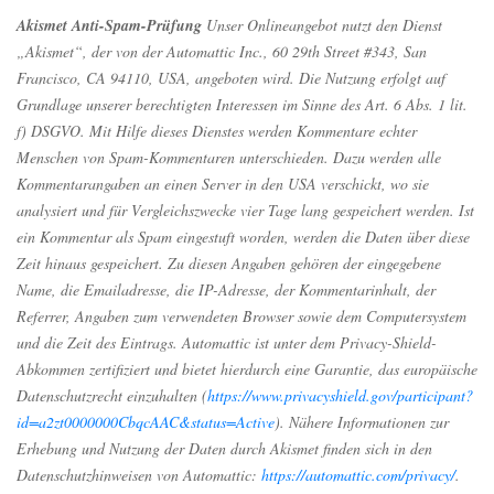
Akismet Anti-Spam-Prüfung
Unser Onlineangebot nutzt den Dienst
„Akismet“, der von der Automattic Inc., 60 29th Street #343, San
Francisco, CA 94110, USA, angeboten wird. Die Nutzung erfolgt auf
Grundlage unserer berechtigten Interessen im Sinne des Art. 6 Abs. 1 lit.
f) DSGVO. Mit Hilfe dieses Dienstes werden Kommentare echter
Menschen von Spam-Kommentaren unterschieden. Dazu werden alle
Kommentarangaben an einen Server in den USA verschickt, wo sie
analysiert und für Vergleichszwecke vier Tage lang gespeichert werden. Ist
ein Kommentar als Spam eingestuft worden, werden die Daten über diese
Zeit hinaus gespeichert. Zu diesen Angaben gehören der eingegebene
Name, die Emailadresse, die IP-Adresse, der Kommentarinhalt, der
Referrer, Angaben zum verwendeten Browser sowie dem Computersystem
und die Zeit des Eintrags. Automattic ist unter dem Privacy-Shield-
Abkommen zertifiziert und bietet hierdurch eine Garantie, das europäische
Datenschutzrecht einzuhalten (
https://www.privacyshield.gov/participant?
id=a2zt0000000CbqcAAC&status=Active
). Nähere Informationen zur
Erhebung und Nutzung der Daten durch Akismet finden sich in den
Datenschutzhinweisen von Automattic:
https://automattic.com/privacy/
.