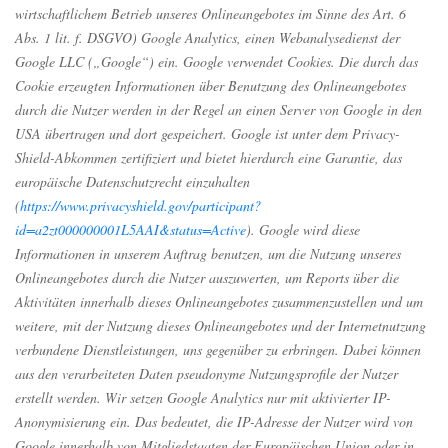
wirtschaftlichem Betrieb unseres Onlineangebotes im Sinne des Art. 6
Abs. 1 lit. f. DSGVO) Google Analytics, einen Webanalysedienst der
Google LLC („Google“) ein. Google verwendet Cookies. Die durch das
Cookie erzeugten Informationen über Benutzung des Onlineangebotes
durch die Nutzer werden in der Regel an einen Server von Google in den
USA übertragen und dort gespeichert. Google ist unter dem Privacy-
Shield-Abkommen zertifiziert und bietet hierdurch eine Garantie, das
europäische Datenschutzrecht einzuhalten
(
https://www.privacyshield.gov/participant?
id=a2zt000000001L5AAI&status=Active
). Google wird diese
Informationen in unserem Auftrag benutzen, um die Nutzung unseres
Onlineangebotes durch die Nutzer auszuwerten, um Reports über die
Aktivitäten innerhalb dieses Onlineangebotes zusammenzustellen und um
weitere, mit der Nutzung dieses Onlineangebotes und der Internetnutzung
verbundene Dienstleistungen, uns gegenüber zu erbringen. Dabei können
aus den verarbeiteten Daten pseudonyme Nutzungsprofile der Nutzer
erstellt werden. Wir setzen Google Analytics nur mit aktivierter IP-
Anonymisierung ein. Das bedeutet, die IP-Adresse der Nutzer wird von
Google innerhalb von Mitgliedstaaten der Europäischen Union oder in