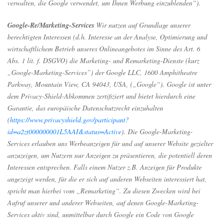
verwalten, die Google verwendet, um Ihnen Werbung einzublenden“).
Google-Re/Marketing-Services
Wir nutzen auf Grundlage unserer
berechtigten Interessen (d.h. Interesse an der Analyse, Optimierung und
wirtschaftlichem Betrieb unseres Onlineangebotes im Sinne des Art. 6
Abs. 1 lit. f. DSGVO) die Marketing- und Remarketing-Dienste (kurz
„Google-Marketing-Services”) der Google LLC, 1600 Amphitheatre
Parkway, Mountain View, CA 94043, USA, („Google“). Google ist unter
dem Privacy-Shield-Abkommen zertifiziert und bietet hierdurch eine
Garantie, das europäische Datenschutzrecht einzuhalten
(
https://www.privacyshield.gov/participant?
id=a2zt000000001L5AAI&status=Active
). Die Google-Marketing-
Services erlauben uns Werbeanzeigen für und auf unserer Website gezielter
anzuzeigen, um Nutzern nur Anzeigen zu präsentieren, die potentiell deren
Interessen entsprechen. Falls einem Nutzer z.B. Anzeigen für Produkte
angezeigt werden, für die er sich auf anderen Webseiten interessiert hat,
spricht man hierbei vom „Remarketing“. Zu diesen Zwecken wird bei
Aufruf unserer und anderer Webseiten, auf denen Google-Marketing-
Services aktiv sind, unmittelbar durch Google ein Code von Google