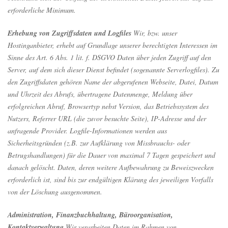
erforderliche Minimum.
Erhebung von Zugriffsdaten und Logfiles
Wir, bzw. unser
Hostinganbieter, erhebt auf Grundlage unserer berechtigten Interessen im
Sinne des Art. 6 Abs. 1 lit. f. DSGVO Daten über jeden Zugriff auf den
Server, auf dem sich dieser Dienst befindet (sogenannte Serverlogfiles). Zu
den Zugriffsdaten gehören Name der abgerufenen Webseite, Datei, Datum
und Uhrzeit des Abrufs, übertragene Datenmenge, Meldung über
erfolgreichen Abruf, Browsertyp nebst Version, das Betriebssystem des
Nutzers, Referrer URL (die zuvor besuchte Seite), IP-Adresse und der
anfragende Provider. Logfile-Informationen werden aus
Sicherheitsgründen (z.B. zur Aufklärung von Missbrauchs- oder
Betrugshandlungen) für die Dauer von maximal 7 Tagen gespeichert und
danach gelöscht. Daten, deren weitere Aufbewahrung zu Beweiszwecken
erforderlich ist, sind bis zur endgültigen Klärung des jeweiligen Vorfalls
von der Löschung ausgenommen.
Administration, Finanzbuchhaltung, Büroorganisation,
Kontaktverwaltung
Wir verarbeiten Daten im Rahmen von