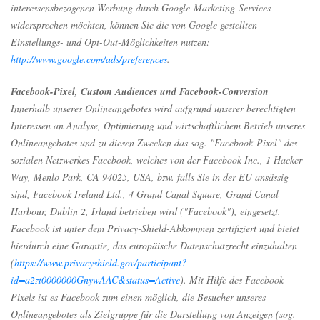
interessensbezogenen Werbung durch Google-Marketing-Services
widersprechen möchten, können Sie die von Google gestellten
Einstellungs- und Opt-Out-Möglichkeiten nutzen:
http://www.google.com/ads/preferences
.
Facebook-Pixel, Custom Audiences und Facebook-Conversion
Innerhalb unseres Onlineangebotes wird aufgrund unserer berechtigten
Interessen an Analyse, Optimierung und wirtschaftlichem Betrieb unseres
Onlineangebotes und zu diesen Zwecken das sog. "Facebook-Pixel" des
sozialen Netzwerkes Facebook, welches von der Facebook Inc., 1 Hacker
Way, Menlo Park, CA 94025, USA, bzw. falls Sie in der EU ansässig
sind, Facebook Ireland Ltd., 4 Grand Canal Square, Grand Canal
Harbour, Dublin 2, Irland betrieben wird ("Facebook"), eingesetzt.
Facebook ist unter dem Privacy-Shield-Abkommen zertifiziert und bietet
hierdurch eine Garantie, das europäische Datenschutzrecht einzuhalten
(
https://www.privacyshield.gov/participant?
id=a2zt0000000GnywAAC&status=Active
). Mit Hilfe des Facebook-
Pixels ist es Facebook zum einen möglich, die Besucher unseres
Onlineangebotes als Zielgruppe für die Darstellung von Anzeigen (sog.