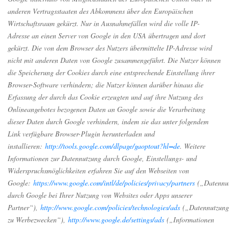
anderen Vertragsstaaten des Abkommens über den Europäischen
Wirtschaftsraum gekürzt. Nur in Ausnahmefällen wird die volle IP-
Adresse an einen Server von Google in den USA übertragen und dort
gekürzt. Die von dem Browser des Nutzers übermittelte IP-Adresse wird
nicht mit anderen Daten von Google zusammengeführt. Die Nutzer können
die Speicherung der Cookies durch eine entsprechende Einstellung ihrer
Browser-Software verhindern; die Nutzer können darüber hinaus die
Erfassung der durch das Cookie erzeugten und auf ihre Nutzung des
Onlineangebotes bezogenen Daten an Google sowie die Verarbeitung
dieser Daten durch Google verhindern, indem sie das unter folgendem
Link verfügbare Browser-Plugin herunterladen und
installieren:
http://tools.google.com/dlpage/gaoptout?hl=de
. Weitere
Informationen zur Datennutzung durch Google, Einstellungs- und
Widerspruchsmöglichkeiten erfahren Sie auf den Webseiten von
Google:
https://www.google.com/intl/de/policies/privacy/partners
(„Datennu
durch Google bei Ihrer Nutzung von Websites oder Apps unserer
Partner“),
http://www.google.com/policies/technologies/ads
(„Datennutzung
zu Werbezwecken“),
http://www.google.de/settings/ads
(„Informationen