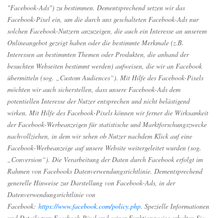
"Facebook-Ads") zu bestimmen. Dementsprechend setzen wir das
Facebook-Pixel ein, um die durch uns geschalteten Facebook-Ads nur
solchen Facebook-Nutzern anzuzeigen, die auch ein Interesse an unserem
Onlineangebot gezeigt haben oder die bestimmte Merkmale (z.B.
Interessen an bestimmten Themen oder Produkten, die anhand der
besuchten Webseiten bestimmt werden) aufweisen, die wir an Facebook
übermitteln (sog. „Custom Audiences“). Mit Hilfe des Facebook-Pixels
möchten wir auch sicherstellen, dass unsere Facebook-Ads dem
potentiellen Interesse der Nutzer entsprechen und nicht belästigend
wirken. Mit Hilfe des Facebook-Pixels können wir ferner die Wirksamkeit
der Facebook-Werbeanzeigen für statistische und Marktforschungszwecke
nachvollziehen, in dem wir sehen ob Nutzer nachdem Klick auf eine
Facebook-Werbeanzeige auf unsere Website weitergeleitet wurden (sog.
„Conversion“). Die Verarbeitung der Daten durch Facebook erfolgt im
Rahmen von Facebooks Datenverwendungsrichtlinie. Dementsprechend
generelle Hinweise zur Darstellung von Facebook-Ads, in der
Datenverwendungsrichtlinie von
Facebook:
https://www.facebook.com/policy.php
. Spezielle Informationen
und Details zum Facebook-Pixel und seiner Funktionsweise erhalten Sie