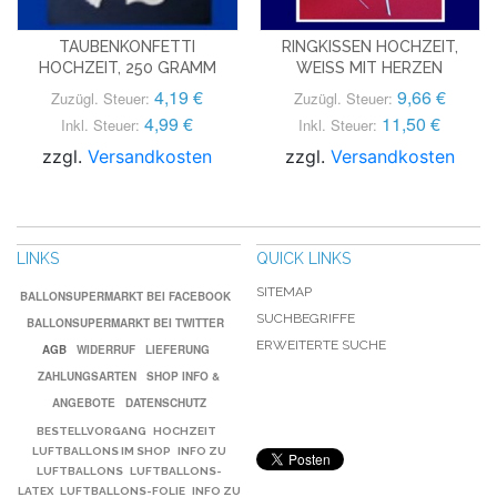
TAUBENKONFETTI
RINGKISSEN HOCHZEIT,
HOCHZEIT, 250 GRAMM
WEISS MIT HERZEN
4,19 €
9,66 €
Zuzügl. Steuer:
Zuzügl. Steuer:
4,99 €
11,50 €
Inkl. Steuer:
Inkl. Steuer:
zzgl.
Versandkosten
zzgl.
Versandkosten
LINKS
QUICK LINKS
SITEMAP
BALLONSUPERMARKT BEI FACEBOOK
SUCHBEGRIFFE
BALLONSUPERMARKT BEI TWITTER
ERWEITERTE SUCHE
AGB
WIDERRUF
LIEFERUNG
ZAHLUNGSARTEN
SHOP INFO &
ANGEBOTE
DATENSCHUTZ
BESTELLVORGANG
HOCHZEIT
LUFTBALLONS IM SHOP
INFO ZU
LUFTBALLONS
LUFTBALLONS-
LATEX
LUFTBALLONS-FOLIE
INFO ZU