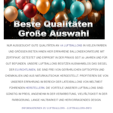
NUR AUSGESUCHT GUTE QUALITÄTEN AN
1A LUFTBALLONS
IN VIELEN FARBEN
UND GRÖSSEN BIETEN IHNEN HIER ERFAHRENE BALLONDEKORATEURE MIT Z
ERTIFIKAT. GETESTET UND ERPROBT IN DER PRAXIS SEIT 30 JAHREN UND FÜR G
UT BEFUNDEN. UNSERE LUFTBALLONS BESITZEN AUSNAHMSLOS DAS SIEGEL D
ER
EU-RICHTLINIEN
, SIE SIND FREI VON GEFÄHRLICHEN GIFTSOFFEN UND
CHEMIKALIEN UND AUS NATURKAUTSCHUK HERGESTELLT. PROFITIEREN SIE VON
UNSERER ERFAHRUNG IM BEREICH DER LATEXBALLONS VON WELTWEIT
FÜHRENDEN
HERSTELLERN
. DIE VORTEILE UNSERER LUFTBALLONS SIND:
GÜNSTIG IM PREIS, ANGENEHM IN DER VERARBEITUNG, VIELFÄLTIGKEIT IN DER
FARBGEBUNG, LANGE HALTBARKEIT UND HERVORRAGENDES DESIGN.
INFORMATIONEN ZU LUFTBALLONS
-
LUFTBALLONS-INFO