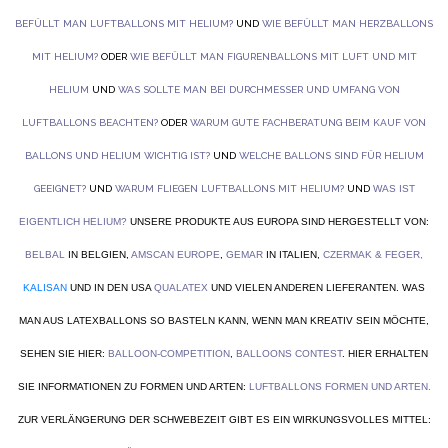
BEFÜLLT MAN LUFTBALLONS MIT HELIUM?
UND
WIE BEFÜLLT MAN HERZBALLONS
MIT HELIUM?
ODER
WIE BEFÜLLT MAN FIGURENBALLONS MIT LUFT UND MIT
HELIUM
UND
WAS SOLLTE MAN BEI DURCHMESSER UND UMFANG VON
LUFTBALLONS BEACHTEN?
ODER
WARUM GUTE FACHBERATUNG BEIM KAUF VON
BALLONS UND HELIUM WICHTIG IST?
UND
WELCHE BALLONS SIND FÜR HELIUM
GEEIGNET?
UND
WARUM FLIEGEN LUFTBALLONS MIT HELIUM?
UND
WAS IST
EIGENTLICH HELIUM?
UNSERE PRODUKTE AUS EUROPA SIND HERGESTELLT VON:
BELBAL
IN BELGIEN,
AMSCAN EUROPE
,
GEMAR
IN ITALIEN,
CZERMAK & FEGER
,
KALISAN
UND IN DEN USA
QUALATEX
UND VIELEN ANDEREN LIEFERANTEN. WAS
MAN AUS LATEXBALLONS SO BASTELN KANN, WENN MAN KREATIV SEIN MÖCHTE,
SEHEN SIE HIER:
BALLOON-COMPETITION
,
BALLOONS CONTEST
. HIER ERHALTEN
SIE INFORMATIONEN ZU FORMEN UND ARTEN:
LUFTBALLONS FORMEN UND ARTEN
.
ZUR VERLÄNGERUNG DER SCHWEBEZEIT GIBT ES EIN WIRKUNGSVOLLES MITTEL: