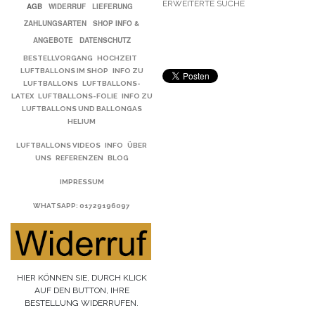
ERWEITERTE SUCHE
AGB
WIDERRUF
LIEFERUNG
ZAHLUNGSARTEN
SHOP INFO &
ANGEBOTE
DATENSCHUTZ
BESTELLVORGANG
HOCHZEIT
LUFTBALLONS IM SHOP
INFO ZU
LUFTBALLONS
LUFTBALLONS-
LATEX
LUFTBALLONS-FOLIE
INFO ZU
LUFTBALLONS UND BALLONGAS
HELIUM
LUFTBALLONS VIDEOS
INFO
ÜBER
UNS
REFERENZEN
BLOG
IMPRESSUM
WHATSAPP
: 01729196097
HIER KÖNNEN SIE, DURCH KLICK
AUF DEN BUTTON, IHRE
BESTELLUNG WIDERRUFEN.