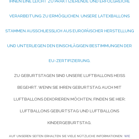
HNEN EINE LEICHT ZU PRAKTIZIERENDE UND ERFOLGREICHE V
ERARBEITUNG ZU ERMÖGLICHEN. UNSERE LATEXBALLONS S
TAMMEN AUSSCHLIESSLICH AUS EUROPÄISCHER HERSTELLUNG UN
D UNTERLIEGEN DEN EINSCHLÄGIGEN BESTIMMUNGEN DER EU
-ZERTIFIZIERUNG.
ZU GEBURTSTAGEN SIND UNSERE LUFTBALLONS HEISS B
EGEHRT. WENN SIE IHREN GEBURTSTAG AUCH MIT L
UFTBALLONS DEKORIEREN MÖCHTEN, FINDEN SIE HIER:
LUFTBALLONS GEBURTSTAG UND
LUFTBALLONS
KINDERGEBURTSTAG.
AUF UNSEREN SEITEN ERHALTEN SIE VIELE NÜTZLICHE INFORMATIONEN:
WIE