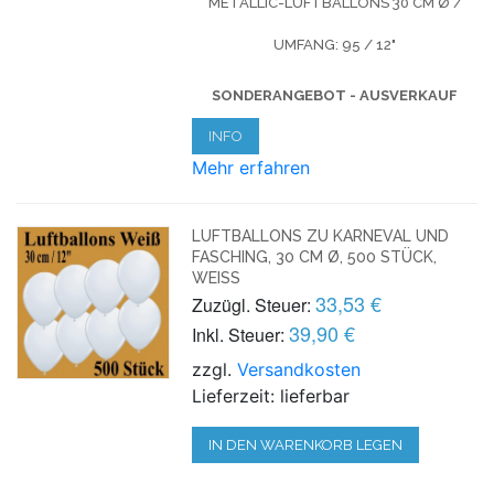
METALLIC-LUFTBALLONS
30 CM Ø /
UMFANG: 95 / 12"
SONDERANGEBOT - AUSVERKAUF
INFO
Mehr erfahren
LUFTBALLONS ZU KARNEVAL UND
FASCHING, 30 CM Ø, 500 STÜCK,
WEISS
33,53 €
Zuzügl. Steuer:
39,90 €
Inkl. Steuer:
zzgl.
Versandkosten
Lieferzeit: lieferbar
IN DEN WARENKORB LEGEN