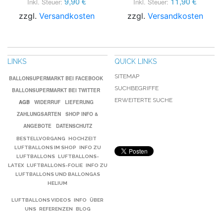
9,90 €
11,90 €
Inkl. Steuer:
Inkl. Steuer:
zzgl.
Versandkosten
zzgl.
Versandkosten
LINKS
QUICK LINKS
SITEMAP
BALLONSUPERMARKT BEI FACEBOOK
SUCHBEGRIFFE
BALLONSUPERMARKT BEI TWITTER
ERWEITERTE SUCHE
AGB
WIDERRUF
LIEFERUNG
ZAHLUNGSARTEN
SHOP INFO &
ANGEBOTE
DATENSCHUTZ
BESTELLVORGANG
HOCHZEIT
LUFTBALLONS IM SHOP
INFO ZU
LUFTBALLONS
LUFTBALLONS-
LATEX
LUFTBALLONS-FOLIE
INFO ZU
LUFTBALLONS UND BALLONGAS
HELIUM
LUFTBALLONS VIDEOS
INFO
ÜBER
UNS
REFERENZEN
BLOG