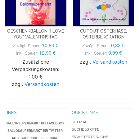
GESCHENKBALLON "I LOVE
CUTOUT OSTERHASE,
YOU" VALENTINSTAG
OSTERDEKORATION
10,84 €
0,83 €
Zuzügl. Steuer:
Zuzügl. Steuer:
12,90 €
0,99 €
Inkl. Steuer:
Inkl. Steuer:
Zusätzliche
zzgl.
Versandkosten
Verpackungskosten:
1,00 €
zzgl.
Versandkosten
LINKS
QUICK LINKS
SITEMAP
BALLONSUPERMARKT BEI FACEBOOK
SUCHBEGRIFFE
BALLONSUPERMARKT BEI TWITTER
ERWEITERTE SUCHE
AGB
WIDERRUF
LIEFERUNG