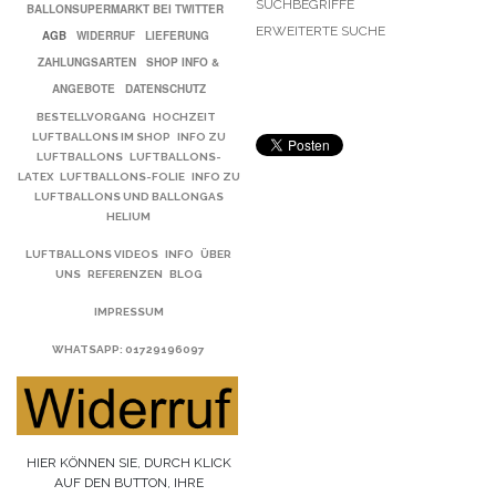
SUCHBEGRIFFE
BALLONSUPERMARKT BEI TWITTER
ERWEITERTE SUCHE
AGB
WIDERRUF
LIEFERUNG
ZAHLUNGSARTEN
SHOP INFO &
ANGEBOTE
DATENSCHUTZ
BESTELLVORGANG
HOCHZEIT
LUFTBALLONS IM SHOP
INFO ZU
LUFTBALLONS
LUFTBALLONS-
LATEX
LUFTBALLONS-FOLIE
INFO ZU
LUFTBALLONS UND BALLONGAS
HELIUM
LUFTBALLONS VIDEOS
INFO
ÜBER
UNS
REFERENZEN
BLOG
IMPRESSUM
WHATSAPP
: 01729196097
HIER KÖNNEN SIE, DURCH KLICK
AUF DEN BUTTON, IHRE