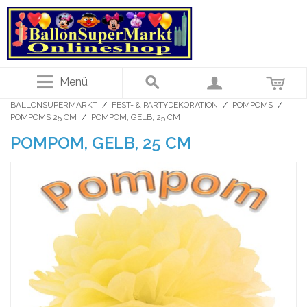
Menü
BALLONSUPERMARKT
/
FEST- & PARTYDEKORATION
/
POMPOMS
/
POMPOMS 25 CM
/
POMPOM, GELB, 25 CM
POMPOM, GELB, 25 CM