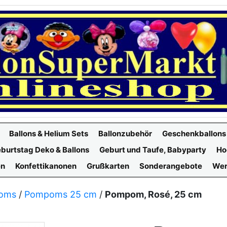
Ballons & Helium Sets
Ballonzubehör
Geschenkballons
burtstag Deko & Ballons
Geburt und Taufe, Babyparty
Ho
en
Konfettikanonen
Grußkarten
Sonderangebote
Wer
oms
/
Pompoms 25 cm
/
Pompom, Rosé, 25 cm