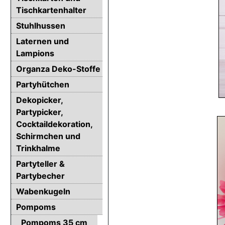
Tischkartenhalter
Stuhlhussen
Laternen und
Lampions
Organza Deko-Stoffe
Partyhütchen
Dekopicker,
Partypicker,
Cocktaildekoration,
Schirmchen und
Trinkhalme
Partyteller &
Partybecher
Wabenkugeln
Pompoms
Pompoms 35 cm