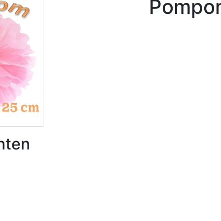
Pompom
hten