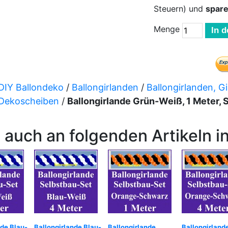
Steuern) und
spar
Menge
In 
DIY Ballondeko
/
Ballongirlanden
/
Ballongirlanden, Gi
 Dekoscheiben
/
Ballongirlande Grün-Weiß, 1 Meter,
 auch an folgenden Artikeln in
nde Blau-
Ballongirlande Blau-
Ballongirlande
Ballongirland