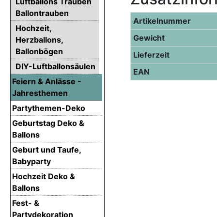
Luftballons Trauben
Ballontrauben
Artikelnummer
Hochzeit,
Gewicht
Herzballons,
Ballonbögen
Lieferzeit
DIY-Luftballonsäulen
EAN
Feiern & Anlässe -
Jahresthemen
Partythemen-Deko
Geburtstag Deko &
Ballons
Geburt und Taufe,
Babyparty
Hochzeit Deko &
Ballons
Fest- &
Partydekoration