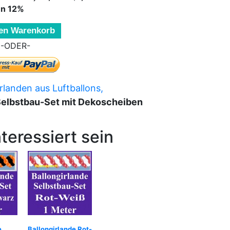
en
12
%
den Warenkorb
-ODER-
rlanden aus Luftballons,
 Selbstbau-Set mit Dekoscheiben
teressiert sein
e
Ballongirlande Rot-