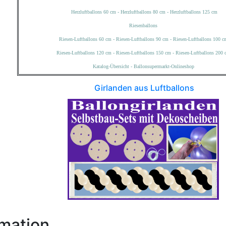
Herzluftballons 60 cm
-
Herzluftballons 80 cm
-
Herzluftballons 125 cm
Riesenballons
Riesen-Luftballons 60 cm
-
Riesen-Luftballons 90 cm
-
Riesen-Luftballons 100 c
Riesen-Luftballons 120 cm
-
Riesen-Luftballons 150 cm
-
Riesen-Luftballons 200 
Katalog-Übersicht
-
Ballonsupermarkt-Onlineshop
Girlanden aus Luftballons
rmation