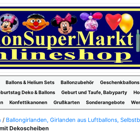
Ballons & Helium Sets
Ballonzubehör
Geschenkballons
burtstag Deko & Ballons
Geburt und Taufe, Babyparty
Ho
en
Konfettikanonen
Grußkarten
Sonderangebote
Wer
n
/
Ballongirlanden, Girlanden aus Luftballons, Selbs
t mit Dekoscheiben