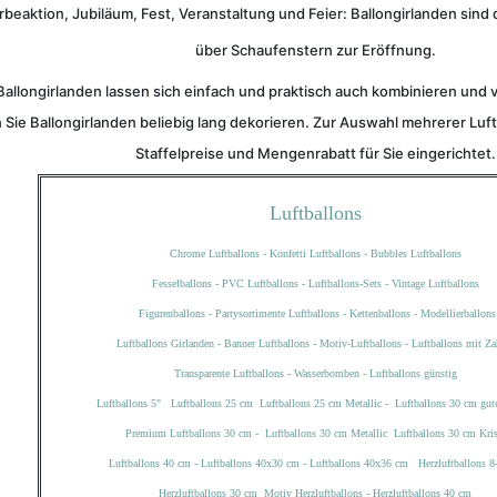
eaktion, Jubiläum, Fest, Veranstaltung und Feier: Ballongirlanden sind 
über Schaufenstern zur Eröffnung.
Ballongirlanden lassen sich einfach und praktisch auch kombinieren un
Sie Ballongirlanden beliebig lang dekorieren. Zur Auswahl mehrerer Lu
Staffelpreise und Mengenrabatt für Sie eingerichtet.
Luftballons
Chrome Luftballons
-
Konfetti Luftballons
-
Bubbles Luftballons
Fesselballons
-
PVC Luftballons
-
Luftballons-Sets
-
Vintage Luftballons
Figurenballons
-
Partysortimente Luftballons
-
Kettenballons
-
Modellierballons
Luftballons Girlanden
-
Banner Luftballons
-
Motiv-Luftballons
-
Luftballons mit Za
Transparente Luftballons
-
Wasserbomben
-
Luftballons günstig
Luftballons 5"
Luftballons 25 cm
Luftballons 25 cm Metallic
-
Luftballons 30 cm gute
Premium Luftballons 30 cm
-
Luftballons 30 cm Metallic
Luftballons 30 cm Kris
Luftballons 40 cm
-
Luftballons 40x30 cm
-
Luftballons 40x36 cm
Herzluftballons 
Herzluftballons 30 cm
Motiv Herzluftballons
-
Herzluftballons 40 cm