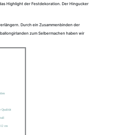
das Highlight der Festdekoration. Der Hingucker
d verlängern. Durch ein Zusammenbinden der
ftballongirlanden zum Selbermachen haben wir
hlen
 Qualität
tall
8-12 cm