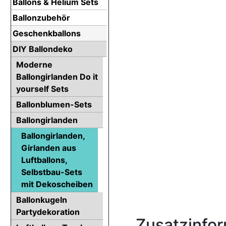
Ballons & Helium Sets
Ballonzubehör
Geschenkballons
DIY Ballondeko
Moderne
Ballongirlanden Do it
yourself Sets
Ballonblumen-Sets
Ballongirlanden
Ballongirlanden,
Girlanden aus
Luftballons,
Selbstbau-Sets
mit Dekoscheiben
Ballonkugeln
Partydekoration
Zusatzinfo