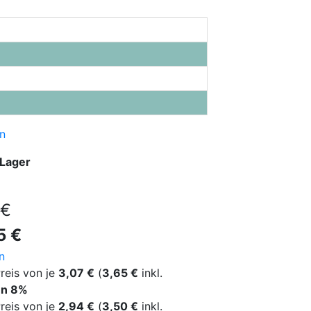
n
 Lager
 €
5 €
n
reis von je
3,07 €
(
3,65 €
inkl.
en
8
%
reis von je
2,94 €
(
3,50 €
inkl.