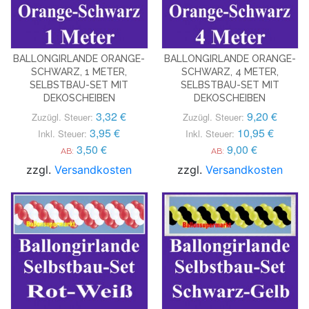
BALLONGIRLANDE ORANGE-
BALLONGIRLANDE ORANGE-
SCHWARZ, 1 METER,
SCHWARZ, 4 METER,
SELBSTBAU-SET MIT
SELBSTBAU-SET MIT
DEKOSCHEIBEN
DEKOSCHEIBEN
3,32 €
9,20 €
Zuzügl. Steuer:
Zuzügl. Steuer:
3,95 €
10,95 €
Inkl. Steuer:
Inkl. Steuer:
3,50 €
9,00 €
AB:
AB:
zzgl.
Versandkosten
zzgl.
Versandkosten