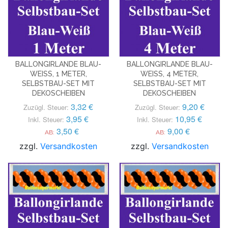
BALLONGIRLANDE BLAU-
BALLONGIRLANDE BLAU-
WEISS, 1 METER, S
WEISS, 4 METER, S
ELBSTBAU-SET MIT D
ELBSTBAU-SET MIT D
EKOSCHEIBEN
EKOSCHEIBEN
3,32 €
9,20 €
Zuzügl. Steuer:
Zuzügl. Steuer:
3,95 €
10,95 €
Inkl. Steuer:
Inkl. Steuer:
3,50 €
9,00 €
AB:
AB:
zzgl.
Versandkosten
zzgl.
Versandkosten