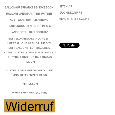
SITEMAP
BALLONSUPERMARKT BEI FACEBOOK
SUCHBEGRIFFE
BALLONSUPERMARKT BEI TWITTER
ERWEITERTE SUCHE
AGB
WIDERRUF
LIEFERUNG
ZAHLUNGSARTEN
SHOP INFO &
ANGEBOTE
DATENSCHUTZ
BESTELLVORGANG
HOCHZEIT
LUFTBALLONS IM SHOP
INFO ZU
LUFTBALLONS
LUFTBALLONS-
LATEX
LUFTBALLONS-FOLIE
INFO ZU
LUFTBALLONS UND BALLONGAS
HELIUM
LUFTBALLONS VIDEOS
INFO
ÜBER
UNS
REFERENZEN
BLOG
IMPRESSUM
WHATSAPP
: 01729196097