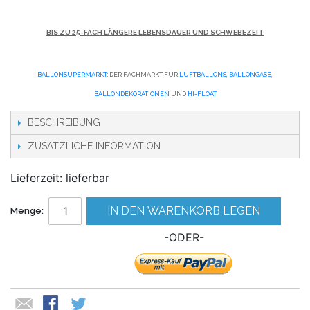
BIS ZU 25-FACH LÄNGERE LEBENSDAUER UND SCHWEBEZEIT
BALLONSUPERMARKT:
DER FACHMARKT FÜR
LUFTBALLONS
,
BALLONGASE
,
BALLONDEKORATIONEN
UND
HI-FLOAT
BESCHREIBUNG
ZUSÄTZLICHE INFORMATION
Lieferzeit: lieferbar
IN DEN WARENKORB LEGEN
Menge:
-ODER-