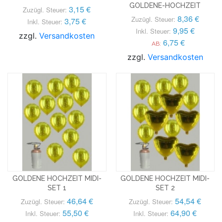
GOLDENE-HOCHZEIT
3,15 €
Zuzügl. Steuer:
8,36 €
Zuzügl. Steuer:
3,75 €
Inkl. Steuer:
9,95 €
Inkl. Steuer:
zzgl.
Versandkosten
6,75 €
AB:
zzgl.
Versandkosten
GOLDENE HOCHZEIT MIDI-
GOLDENE HOCHZEIT MIDI-
SET 1
SET 2
46,64 €
54,54 €
Zuzügl. Steuer:
Zuzügl. Steuer:
55,50 €
64,90 €
Inkl. Steuer:
Inkl. Steuer: