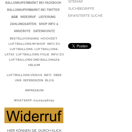
SITEMAP
BALLONSUPERMARKT BEI FACEBOOK
SUCHBEGRIFFE
BALLONSUPERMARKT BEI TWITTER
ERWEITERTE SUCHE
AGB
WIDERRUF
LIEFERUNG
ZAHLUNGSARTEN
SHOP INFO &
ANGEBOTE
DATENSCHUTZ
BESTELLVORGANG
HOCHZEIT
LUFTBALLONS IM SHOP
INFO ZU
LUFTBALLONS
LUFTBALLONS-
LATEX
LUFTBALLONS-FOLIE
INFO ZU
LUFTBALLONS UND BALLONGAS
HELIUM
LUFTBALLONS VIDEOS
INFO
ÜBER
UNS
REFERENZEN
BLOG
IMPRESSUM
WHATSAPP
: 01729196097
HIER KÖNNEN SIE, DURCH KLICK