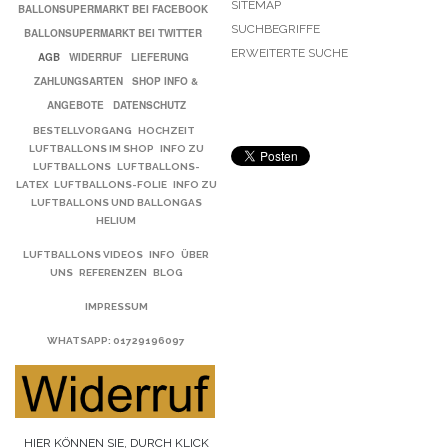
SITEMAP
BALLONSUPERMARKT BEI FACEBOOK
SUCHBEGRIFFE
BALLONSUPERMARKT BEI TWITTER
ERWEITERTE SUCHE
AGB
WIDERRUF
LIEFERUNG
ZAHLUNGSARTEN
SHOP INFO &
ANGEBOTE
DATENSCHUTZ
BESTELLVORGANG
HOCHZEIT
LUFTBALLONS IM SHOP
INFO ZU
LUFTBALLONS
LUFTBALLONS-
LATEX
LUFTBALLONS-FOLIE
INFO ZU
LUFTBALLONS UND BALLONGAS
HELIUM
LUFTBALLONS VIDEOS
INFO
ÜBER
UNS
REFERENZEN
BLOG
IMPRESSUM
WHATSAPP
: 01729196097
HIER KÖNNEN SIE, DURCH KLICK