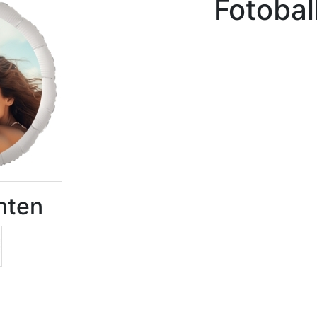
Fotobal
hten