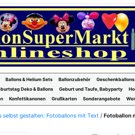
Ballons & Helium Sets
Ballonzubehör
Geschenkballons
burtstag Deko & Ballons
Geburt und Taufe, Babyparty
Ho
en
Konfettikanonen
Grußkarten
Sonderangebote
Wer
s selbst gestalten: Fotoballons mit Text
/
Fotoballon 