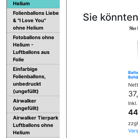
Helium
Folienballons Liebe
Sie könnten
& "I Love You"
ohne Helium
Fotoballons ohne
Helium -
Luftballons aus
Folie
Einfarbige
Ball
Folienballons,
Behä
unbedruckt
Nett
(ungefüllt)
37
Airwalker
Inkl
(ungefüllt)
44
Airwalker Tierpark
zzgl
Luftballons ohne
Ver
Helium