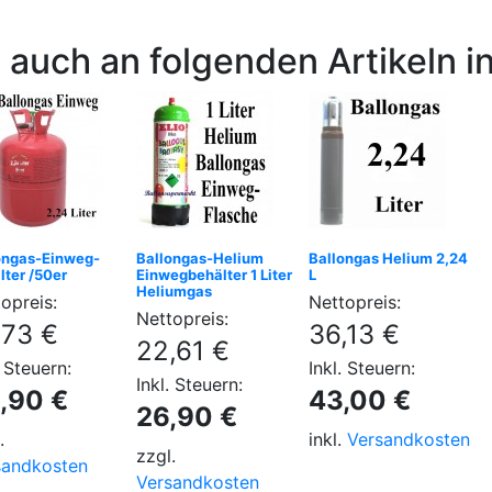
 auch an folgenden Artikeln in
ongas-Einweg-
Ballongas-Helium
Ballongas Helium 2,24
lter /50er
Einwegbehälter 1 Liter
L
Heliumgas
opreis:
Nettopreis:
Nettopreis:
,73 €
36,13 €
22,61 €
. Steuern:
Inkl. Steuern:
Inkl. Steuern:
,90 €
43,00 €
26,90 €
.
inkl.
Versandkosten
zzgl.
sandkosten
Versandkosten