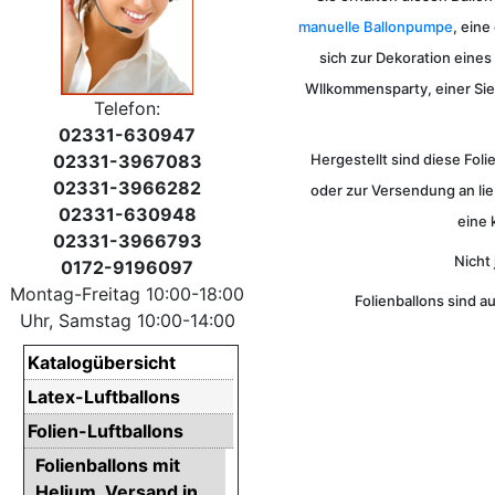
manuelle Ballonpumpe
, eine
sich zur Dekoration eine
Wllkommensparty, einer Si
Telefon:
02331-630947
02331-3967083
Hergestellt sind diese Foli
02331-3966282
oder zur Versendung an li
02331-630948
eine 
02331-3966793
Nicht 
0172-9196097
Montag-Freitag 10:00-18:00
Folienballons sind a
Uhr, Samstag 10:00-14:00
Katalogübersicht
Latex-Luftballons
Folien-Luftballons
Folienballons mit
Helium. Versand in