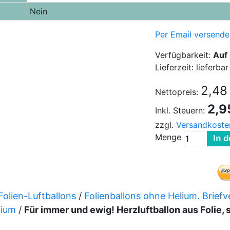
Nein
Per Email versende
Verfügbarkeit:
Auf
Lieferzeit: lieferbar
2,48
Nettopreis:
2,9
Inkl. Steuern:
zzgl.
Versandkoste
Menge
In 
Folien-Luftballons
/
Folienballons ohne Helium. Brief
lium
/
Für immer und ewig! Herzluftballon aus Folie,