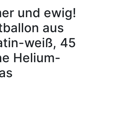
er und ewig!
tballon aus
satin-weiß, 45
ne Helium-
as