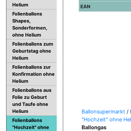
Helium
EAN
Folienballons
Shapes,
Sonderformen,
ohne Helium
Folienballons zum
Geburtstag ohne
Helium
Folienballons zur
Konfirmation ohne
Helium
Folienballons aus
Folie zu Geburt
und Taufe ohne
Helium
Ballonsupermarkt
/
"Hochzeit" ohne He
Folienballons
"Hochzeit" ohne
Ballongas