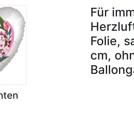
Für imm
Herzluf
Folie, 
cm, oh
Ballong
hten