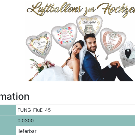
rmation
FUNG-FiuE-45
0.0300
lieferbar