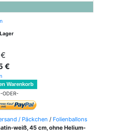
n
 Lager
 €
5 €
n
den Warenkorb
-ODER-
versand / Päckchen
/
Folienballons
 satin-weiß, 45 cm, ohne Helium-