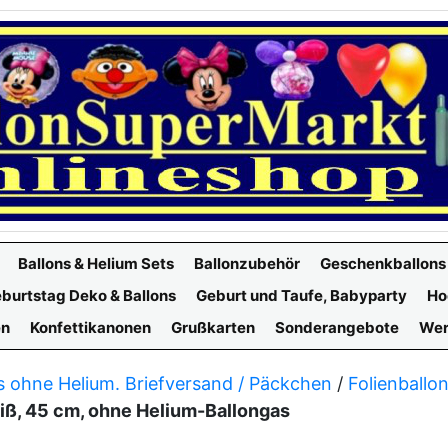
Ballons & Helium Sets
Ballonzubehör
Geschenkballons
burtstag Deko & Ballons
Geburt und Taufe, Babyparty
Ho
en
Konfettikanonen
Grußkarten
Sonderangebote
Wer
s ohne Helium. Briefversand / Päckchen
/
Folienballo
eiß, 45 cm, ohne Helium-Ballongas