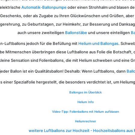
 elektrische
Automatik-Ballonpumpe
oder einen Strohhalm und blasen den
s Geschenks, oder als Zugabe zu Ihren Glückwünschen und Grüßen, aber
egerehrung, zu Geburtstagen, zur Heimkehr, zur Besserung und Danksag
auch unsere zweiteiligen
Ballonstäbe
und unsere einteiligen
Ba
en-Luftballons jedoch für die Befüllung mit
Helium und Ballongas
. Schweb
ebe Mitmenschen überbringen diese Luftballone aus Folie die Botschaft,
kleine Sensation sind Folienballons, die mit Helium schweben und eine G
jeder Ballon ist ein Qualitätsballon! Deshalb: Wenn Luftballons, dann
Ball
us einer Spezialfolie hergestellt, die besonders verdichtet ist, um Heliu
Ballongas im Überblick
Helium Info
Video-Tipp: Folienballons mit Helium aufblasen
Heliumrechner
weitere Luftballons zur Hochzeit - Hochzeitsballons aus 