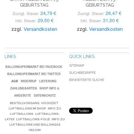
GEBURTSTAG
GEBURTSTAG
24,79 €
26,47 €
Zuzügl. Steuer:
Zuzügl. Steuer:
29,50 €
31,50 €
Inkl. Steuer:
Inkl. Steuer:
zzgl.
Versandkosten
zzgl.
Versandkosten
LINKS
QUICK LINKS
SITEMAP
BALLONSUPERMARKT BEI FACEBOOK
SUCHBEGRIFFE
BALLONSUPERMARKT BEI TWITTER
ERWEITERTE SUCHE
AGB
WIDERRUF
LIEFERUNG
ZAHLUNGSARTEN
SHOP INFO &
ANGEBOTE
DATENSCHUTZ
BESTELLVORGANG
HOCHZEIT
LUFTBALLONS IM SHOP
INFO ZU
LUFTBALLONS
LUFTBALLONS-
LATEX
LUFTBALLONS-FOLIE
INFO ZU
LUFTBALLONS UND BALLONGAS
HELIUM