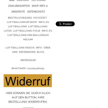
AGB
WIDERRUF
LIEFERUNG
ZAHLUNGSARTEN
SHOP INFO &
ANGEBOTE
DATENSCHUTZ
BESTELLVORGANG
HOCHZEIT
LUFTBALLONS IM SHOP
INFO ZU
LUFTBALLONS
LUFTBALLONS-
LATEX
LUFTBALLONS-FOLIE
INFO ZU
LUFTBALLONS UND BALLONGAS
HELIUM
LUFTBALLONS VIDEOS
INFO
ÜBER
UNS
REFERENZEN
BLOG
IMPRESSUM
WHATSAPP
: 01729196097
HIER KÖNNEN SIE, DURCH KLICK
AUF DEN BUTTON, IHRE
BESTELLUNG WIDERRUFEN.