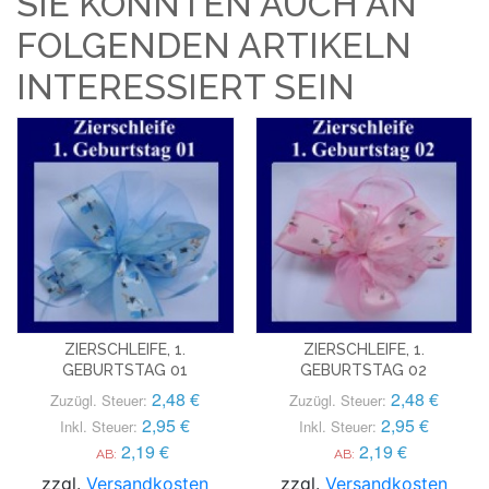
SIE KÖNNTEN AUCH AN
FOLGENDEN ARTIKELN
INTERESSIERT SEIN
ZIERSCHLEIFE, 1.
ZIERSCHLEIFE, 1.
GEBURTSTAG 01
GEBURTSTAG 02
2,48 €
2,48 €
Zuzügl. Steuer:
Zuzügl. Steuer:
2,95 €
2,95 €
Inkl. Steuer:
Inkl. Steuer:
2,19 €
2,19 €
AB:
AB:
zzgl.
Versandkosten
zzgl.
Versandkosten