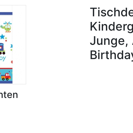
Tischde
Kinderg
Junge, 
Birthda
hten