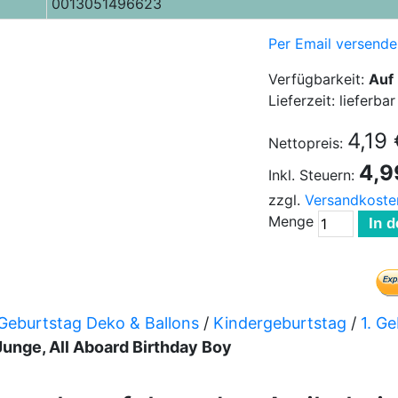
0013051496623
Per Email versende
Verfügbarkeit:
Auf
Lieferzeit: lieferbar
4,19 
Nettopreis:
4,9
Inkl. Steuern:
zzgl.
Versandkoste
Menge
In 
Geburtstag Deko & Ballons
/
Kindergeburtstag
/
1. G
Junge, All Aboard Birthday Boy