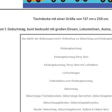
Tischdecke mit einer Größe von 137 cm x 259 cm.
um 1. Geburtstag, bunt bedruckt mit großen Einsen, Lokomotiven, Auto
Das bietet der
Ballonsupermarkt-Onlineshop
zu Geburtstag und Kindergeb
Kindergeburtstag
Kindergeburtstag Party Sets
Kindergeburtstag, Party-Sets mit Luftballons
Luftschlangen
Folienballons zum Kindergeburtstag
Geburtstag
Geburtstags-Tischdekoration
,
Geburtstags-Servietten
,
Geburtstagsban
Geburtstagsgirlanden
,
Geburtstagsdekoration
,
Runder Geburtstag
,
Geburtstagskerzen
,
Ballons & Helium Sets