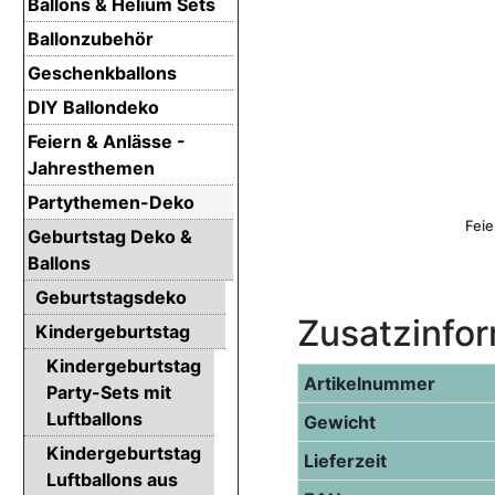
Ballons & Helium Sets
Ballonzubehör
Geschenkballons
DIY Ballondeko
Feiern & Anlässe -
Jahresthemen
Partythemen-Deko
Feie
Geburtstag Deko &
Ballons
Geburtstagsdeko
Zusatzinfo
Kindergeburtstag
Kindergeburtstag
Artikelnummer
Party-Sets mit
Luftballons
Gewicht
Kindergeburtstag
Lieferzeit
Luftballons aus