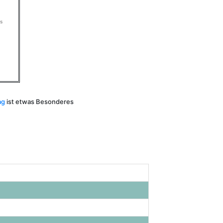
s
ag
ist etwas Besonderes