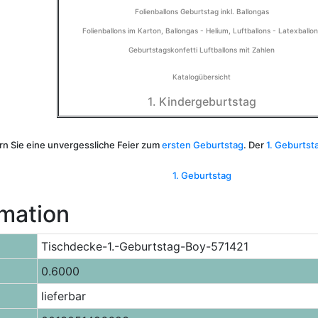
Folienballons Geburtstag inkl. Ballongas
Folienballons im Karton
,
Ballongas - Helium
,
Luftballons - Latexballon
Geburtstagskonfetti
Luftballons mit Zahlen
Katalogübersicht
1. Kindergeburtstag
rn Sie eine unvergessliche Feier zum
ersten Geburtstag
. Der
1. Geburtst
1. Geburtstag
rmation
Tischdecke-1.-Geburtstag-Boy-571421
0.6000
lieferbar