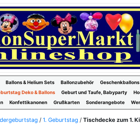
Ballons & Helium Sets
Ballonzubehör
Geschenkballons
burtstag Deko & Ballons
Geburt und Taufe, Babyparty
Ho
en
Konfettikanonen
Grußkarten
Sonderangebote
Wer
dergeburtstag
/
1. Geburtstag
/
Tischdecke zum 1. Ki