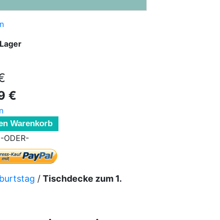
n
 Lager
€
9 €
n
den Warenkorb
-ODER-
eburtstag
/
Tischdecke zum 1.