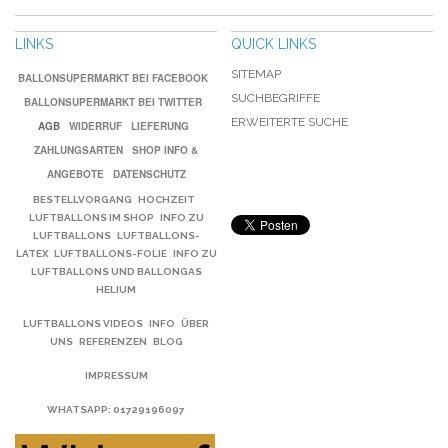
LINKS
QUICK LINKS
SITEMAP
BALLONSUPERMARKT BEI FACEBOOK
SUCHBEGRIFFE
BALLONSUPERMARKT BEI TWITTER
ERWEITERTE SUCHE
AGB
WIDERRUF
LIEFERUNG
ZAHLUNGSARTEN
SHOP INFO &
ANGEBOTE
DATENSCHUTZ
BESTELLVORGANG
HOCHZEIT
LUFTBALLONS IM SHOP
INFO ZU
LUFTBALLONS
LUFTBALLONS-
LATEX
LUFTBALLONS-FOLIE
INFO ZU
LUFTBALLONS UND BALLONGAS
HELIUM
LUFTBALLONS VIDEOS
INFO
ÜBER
UNS
REFERENZEN
BLOG
IMPRESSUM
WHATSAPP
: 01729196097