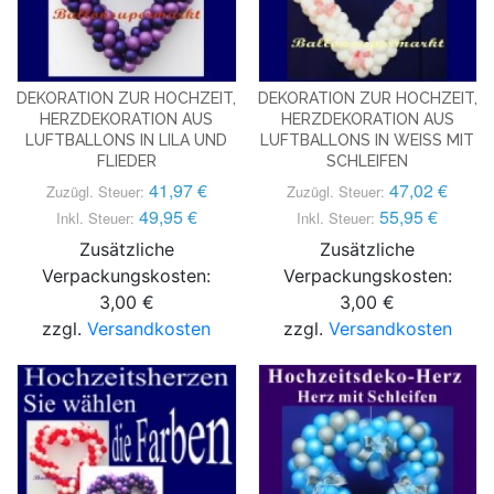
DEKORATION ZUR HOCHZEIT,
DEKORATION ZUR HOCHZEIT,
HERZDEKORATION AUS
HERZDEKORATION AUS
LUFTBALLONS IN LILA UND
LUFTBALLONS IN WEISS MIT S
FLIEDER
CHLEIFEN
41,97 €
47,02 €
Zuzügl. Steuer:
Zuzügl. Steuer:
49,95 €
55,95 €
Inkl. Steuer:
Inkl. Steuer:
Zusätzliche
Zusätzliche
Verpackungskosten:
Verpackungskosten:
3,00 €
3,00 €
zzgl.
Versandkosten
zzgl.
Versandkosten