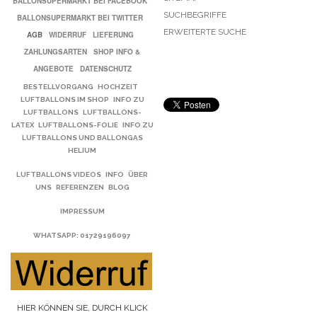
BALLONSUPERMARKT BEI FACEBOOK
SUCHBEGRIFFE
BALLONSUPERMARKT BEI TWITTER
ERWEITERTE SUCHE
AGB
WIDERRUF
LIEFERUNG
ZAHLUNGSARTEN
SHOP INFO &
ANGEBOTE
DATENSCHUTZ
BESTELLVORGANG
HOCHZEIT
LUFTBALLONS IM SHOP
INFO ZU
LUFTBALLONS
LUFTBALLONS-
LATEX
LUFTBALLONS-FOLIE
INFO ZU
LUFTBALLONS UND BALLONGAS
HELIUM
LUFTBALLONS VIDEOS
INFO
ÜBER
UNS
REFERENZEN
BLOG
IMPRESSUM
WHATSAPP
: 01729196097
HIER KÖNNEN SIE, DURCH KLICK