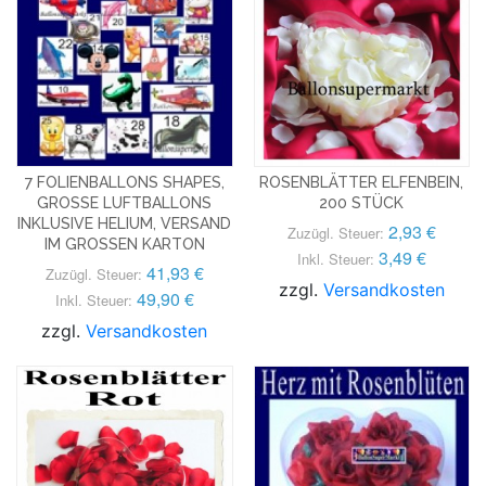
7 FOLIENBALLONS SHAPES,
ROSENBLÄTTER ELFENBEIN,
GROSSE LUFTBALLONS I
200 STÜCK
NKLUSIVE HELIUM, VERSAND I
2,93 €
Zuzügl. Steuer:
M GROSSEN KARTON
3,49 €
Inkl. Steuer:
41,93 €
Zuzügl. Steuer:
zzgl.
Versandkosten
49,90 €
Inkl. Steuer:
zzgl.
Versandkosten