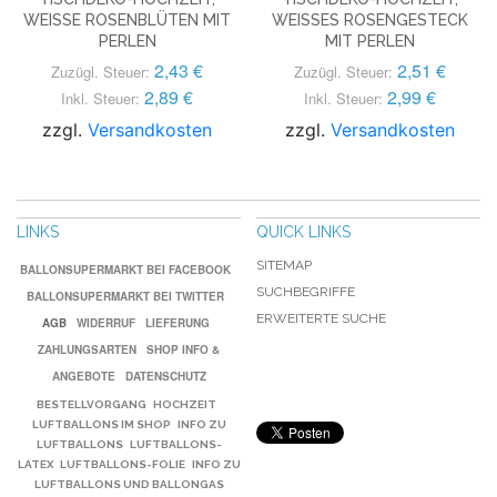
WEISSE ROSENBLÜTEN MIT P
WEISSES ROSENGESTECK M
ERLEN
IT PERLEN
2,43 €
2,51 €
Zuzügl. Steuer:
Zuzügl. Steuer:
2,89 €
2,99 €
Inkl. Steuer:
Inkl. Steuer:
zzgl.
Versandkosten
zzgl.
Versandkosten
LINKS
QUICK LINKS
SITEMAP
BALLONSUPERMARKT BEI FACEBOOK
SUCHBEGRIFFE
BALLONSUPERMARKT BEI TWITTER
ERWEITERTE SUCHE
AGB
WIDERRUF
LIEFERUNG
ZAHLUNGSARTEN
SHOP INFO &
ANGEBOTE
DATENSCHUTZ
BESTELLVORGANG
HOCHZEIT
LUFTBALLONS IM SHOP
INFO ZU
LUFTBALLONS
LUFTBALLONS-
LATEX
LUFTBALLONS-FOLIE
INFO ZU
LUFTBALLONS UND BALLONGAS