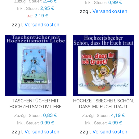
2,48 €
Zuzügl. Steuer:
0,99 €
Inkl. Steuer:
2,95 €
Inkl. Steuer:
zzgl.
Versandkosten
2,19 €
AB:
zzgl.
Versandkosten
TASCHENTÜCHER MIT
HOCHZEITSBECHER: SCHÖN,
HOCHZEITSMOTIV LIEBE
DASS IHR EUCH TRAUT
0,83 €
4,19 €
Zuzügl. Steuer:
Zuzügl. Steuer:
0,99 €
4,99 €
Inkl. Steuer:
Inkl. Steuer:
zzgl.
Versandkosten
zzgl.
Versandkosten