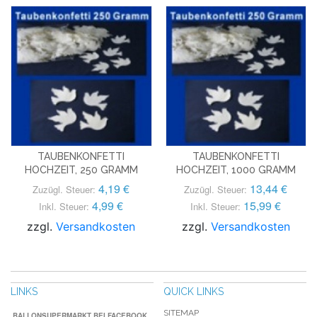
TAUBENKONFETTI
TAUBENKONFETTI
HOCHZEIT, 250 GRAMM
HOCHZEIT, 1000 GRAMM
4,19 €
13,44 €
Zuzügl. Steuer:
Zuzügl. Steuer:
4,99 €
15,99 €
Inkl. Steuer:
Inkl. Steuer:
zzgl.
Versandkosten
zzgl.
Versandkosten
LINKS
QUICK LINKS
SITEMAP
BALLONSUPERMARKT BEI FACEBOOK