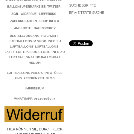
SUCHBEGRIFFE
BALLONSUPERMARKT BEI TWITTER
ERWEITERTE SUCHE
AGB
WIDERRUF
LIEFERUNG
ZAHLUNGSARTEN
SHOP INFO &
ANGEBOTE
DATENSCHUTZ
BESTELLVORGANG
HOCHZEIT
LUFTBALLONS IM SHOP
INFO ZU
LUFTBALLONS
LUFTBALLONS-
LATEX
LUFTBALLONS-FOLIE
INFO ZU
LUFTBALLONS UND BALLONGAS
HELIUM
LUFTBALLONS VIDEOS
INFO
ÜBER
UNS
REFERENZEN
BLOG
IMPRESSUM
WHATSAPP
: 01729196097
HIER KÖNNEN SIE, DURCH KLICK