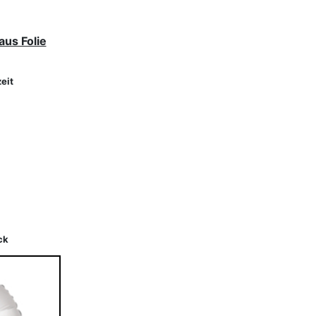
aus Folie
eit
ck