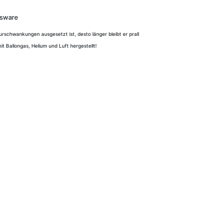
ätsware
urschwankungen ausgesetzt ist, desto länger bleibt er prall
mit Ballongas, Helium und Luft hergestellt!