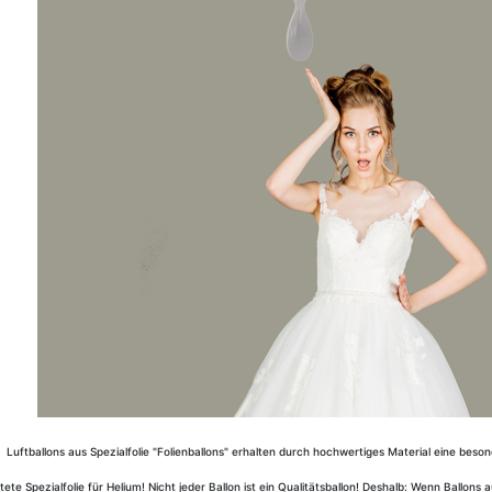
Luftballons aus Spezialfolie "Folienballons" erhalten durch hochwertiges Material eine bes
te Spezialfolie für Helium! Nicht jeder Ballon ist ein Qualitätsballon! Deshalb: Wenn Ballons 