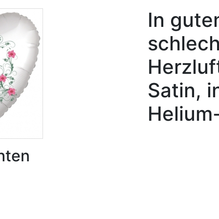
In gute
schlech
Herzluf
Satin, i
Helium
hten