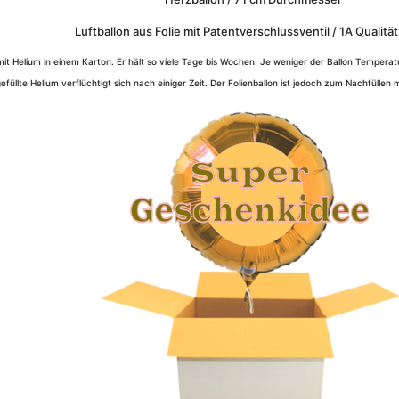
Luftballon aus Folie mit Patentverschlussventil / 1A Qualit
t mit Helium in einem Karton. Er hält so viele Tage bis Wochen. Je weniger der Ballon Temperat
gefüllte Helium verflüchtigt sich nach einiger Zeit. Der Folienballon ist jedoch zum Nachfüllen 