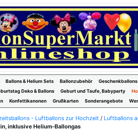
Ballons & Helium Sets
Ballonzubehör
Geschenkballons
burtstag Deko & Ballons
Geburt und Taufe, Babyparty
Ho
en
Konfettikanonen
Grußkarten
Sonderangebote
Wer
eitsballons - Luftballons zur Hochzeit
/
Luftballons a
tin, inklusive Helium-Ballongas