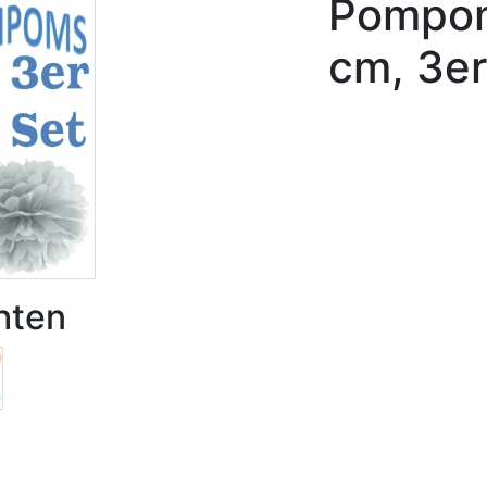
Pompoms
cm, 3er
hten