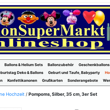
Ballons & Helium Sets
Ballonzubehör
Geschenkballons
burtstag Deko & Ballons
Geburt und Taufe, Babyparty
Ho
en
Konfettikanonen
Grußkarten
Sonderangebote
Wer
rne Hochzeit
/
Pompoms, Silber, 35 cm, 3er Set