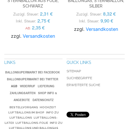
STERNBALLON AUS FOLIE,
BALLONGAS, STERNBALLON,
SCHWARZ
SILBER
2,31 €
8,32 €
Zuzügl. Steuer:
Zuzügl. Steuer:
2,75 €
9,90 €
Inkl. Steuer:
Inkl. Steuer:
2,35 €
AB:
zzgl.
Versandkosten
zzgl.
Versandkosten
LINKS
QUICK LINKS
SITEMAP
BALLONSUPERMARKT BEI FACEBOOK
SUCHBEGRIFFE
BALLONSUPERMARKT BEI TWITTER
ERWEITERTE SUCHE
AGB
WIDERRUF
LIEFERUNG
ZAHLUNGSARTEN
SHOP INFO &
ANGEBOTE
DATENSCHUTZ
BESTELLVORGANG
HOCHZEIT
LUFTBALLONS IM SHOP
INFO ZU
LUFTBALLONS
LUFTBALLONS-
LATEX
LUFTBALLONS-FOLIE
INFO ZU
LUFTBALLONS UND BALLONGAS